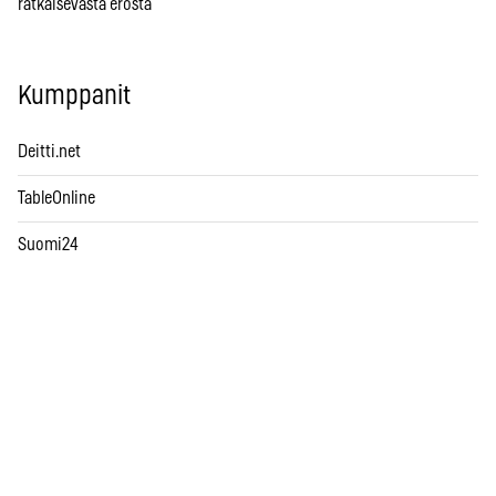
ratkaisevasta erosta
Kumppanit
Deitti.net
TableOnline
Suomi24