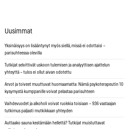
Uusimmat
Yksinäisyys on lisääntynyt myös siellä, missä ei odottaisi –
parisuhteessa olevilla
Tutkijat selvittivät uskoon tulemisen ja analyyttisen ajattelun
yhteyttä – tulos ei ollut aivan odotettu
Arvot ja toiveet muuttuvat huomaamatta: Nämä psykoterapeutin 10
kysymystä kumppanille voivat pelastaa parisuhteen
Vaihdevuodet ja alkoholi voivat ruokkia toisiaan – 936 vastaajan
tutkimus paljasti mutkikkaan yhteyden
Auttaako sauna kestämään hellettä? Tutkijat muistuttavat