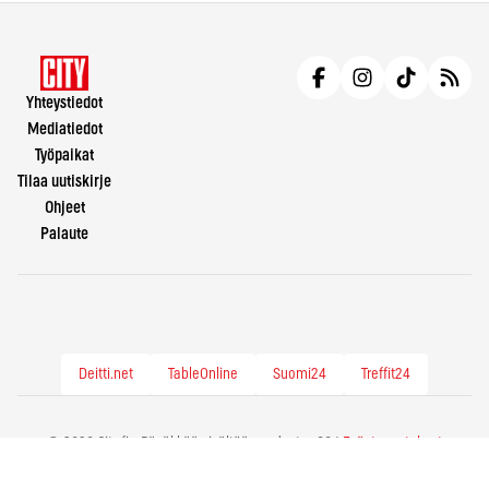
Yhteystiedot
Mediatiedot
Työpaikat
Tilaa uutiskirje
Ohjeet
Palaute
Deitti.net
TableOnline
Suomi24
Treffit24
© 2026 City.fi - Räväkkää sisältöä vuodesta -86 |
Evästeasetukset