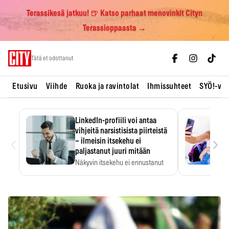
Terassikesä jatkuu! 🍺 Katso parhaat menovinkit Cityn
Terassioppaasta →
Skip
Tätä et odottanut
to
content
Etusivu
Viihde
Ruoka ja ravintolat
Ihmissuhteet
SYÖ!-vii
LinkedIn-profiili voi antaa
vihjeitä narsistisista piirteistä
‹
›
– ilmeisin itsekehu ei
paljastanut juuri mitään
Näkyvin itsekehu ei ennustanut
narsistisia piirteitä.