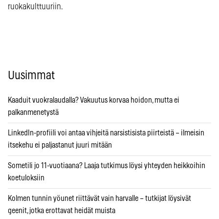
ruokakulttuuriin.
Uusimmat
Kaaduit vuokralaudalla? Vakuutus korvaa hoidon, mutta ei
palkanmenetystä
LinkedIn-profiili voi antaa vihjeitä narsistisista piirteistä – ilmeisin
itsekehu ei paljastanut juuri mitään
Sometili jo 11-vuotiaana? Laaja tutkimus löysi yhteyden heikkoihin
koetuloksiin
Kolmen tunnin yöunet riittävät vain harvalle – tutkijat löysivät
geenit, jotka erottavat heidät muista