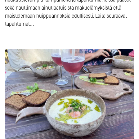
houkuttelevampia kampanjoita ja tapahtumia, joissa pääset
sekä nauttimaan ainutlaatuisista makuelämyksistä että
maistelemaan huippuannoksia edullisesti. Laita seuraavat
tapahtumat…