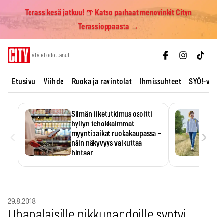
Terassikesä jatkuu! 🍺 Katso parhaat menovinkit Cityn
Terassioppaasta →
Skip
Tätä et odottanut
to
content
Etusivu
Viihde
Ruoka ja ravintolat
Ihmissuhteet
SYÖ!-vii
Silmänliiketutkimus osoitti
hyllyn tehokkaimmat
‹
›
myyntipaikat ruokakaupassa –
näin näkyvyys vaikuttaa
hintaan
Tuotteen paikka hyllyssä
ratkaisee, huomataanko se.
Kauppiaat hyödyntävät…
29.8.2018
Uhanalaisille pikkupandoille syntyi