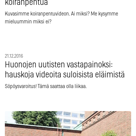
koiranpentua
Kuvasimme koiranpentuvideon. Ai miksi? Me kysymme
mieluummin miksi ei?
21.12.2016
Huonojen uutisten vastapainoksi:
hauskoja videoita suloisista eläimistä
Söpöysvaroitus! Tämä saattaa olla liikaa.