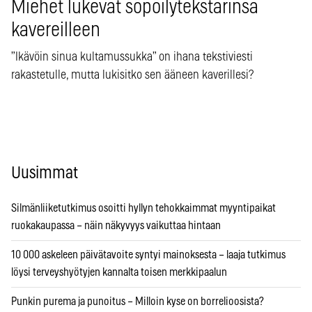
Miehet lukevat söpöilytekstarinsa
kavereilleen
”Ikävöin sinua kultamussukka” on ihana tekstiviesti
rakastetulle, mutta lukisitko sen ääneen kaverillesi?
Uusimmat
Silmänliiketutkimus osoitti hyllyn tehokkaimmat myyntipaikat
ruokakaupassa – näin näkyvyys vaikuttaa hintaan
10 000 askeleen päivätavoite syntyi mainoksesta – laaja tutkimus
löysi terveyshyötyjen kannalta toisen merkkipaalun
Punkin purema ja punoitus – Milloin kyse on borrelioosista?