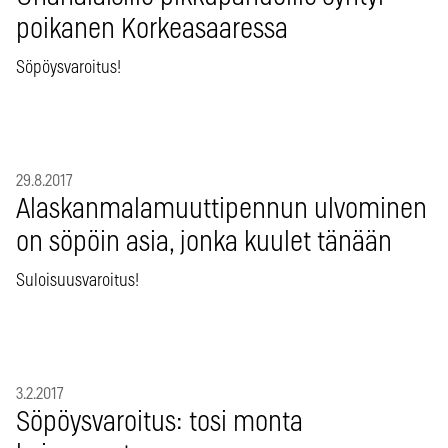
poikanen Korkeasaaressa
Söpöysvaroitus!
29.8.2017
Alaskanmalamuuttipennun ulvominen
on söpöin asia, jonka kuulet tänään
Suloisuusvaroitus!
3.2.2017
Söpöysvaroitus: tosi monta