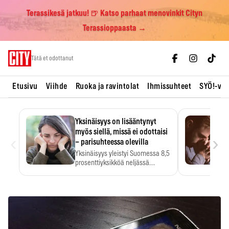
Terassikesä jatkuu! 🍺 Katso parhaat menovinkit Cityn
Terassioppaasta →
Skip
Tätä et odottanut
to
content
Etusivu
Viihde
Ruoka ja ravintolat
Ihmissuhteet
SYÖ!-vii
Yksinäisyys on lisääntynyt
myös siellä, missä ei odottaisi
‹
›
– parisuhteessa olevilla
Yksinäisyys yleistyi Suomessa 8,5
prosenttiyksikköä neljässä
vuodessa. Se…