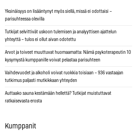
Yksinäisyys on lisääntynyt myös siellä, missä ei odottaisi –
parisuhteessa olevilla
Tutkijat selvittivät uskoon tulemisen ja analyyttisen ajattelun
yhteyttä – tulos ei ollut aivan odotettu
Arvot ja toiveet muuttuvat huomaamatta: Nämä psykoterapeutin 10
kysymystä kumppanille voivat pelastaa parisuhteen
Vaihdevuodet ja alkoholi voivat ruokkia toisiaan – 936 vastaajan
tutkimus paljasti mutkikkaan yhteyden
Auttaako sauna kestämään hellettä? Tutkijat muistuttavat
ratkaisevasta erosta
Kumppanit