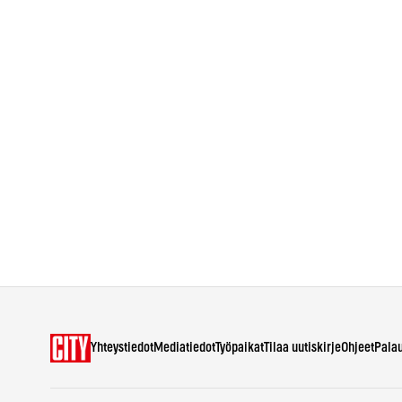
Yhteystiedot
Mediatiedot
Työpaikat
Tilaa uutiskirje
Ohjeet
Pala