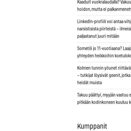
Kaaduit vuokralaudalla? Vaku
hoidon, mutta ei palkanmenet
LinkedIn-profiili voi antaa vihj
narsistisista piirteistä – ilmeis
paljastanut juuri mitään
Sometili jo 11-vuotiaana? Laaj
yhteyden heikkoihin koetuloks
Kolmen tunnin yöunet riittävät
– tutkijat löysivät geenit, jotk
heidät muista
Takuu päättyi, myyjän vastuu e
pitkään kodinkoneen kuuluu k
Kumppanit