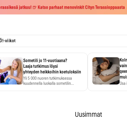
erassikesä jatkuu! 🍺 Katso parhaat menovinkit Cityn Terassioppaasta
Ö!-viikot
Kolm
Sometili jo 11-vuotiaana?
vain
Laaja tutkimus löysi
geen
yhteyden heikkoihin koetuloksiin
mui
Yli 5 000 nuoren tutkimuksessa
kuudennella luokalla sometilin…
Osa 
voi s
Uusimmat