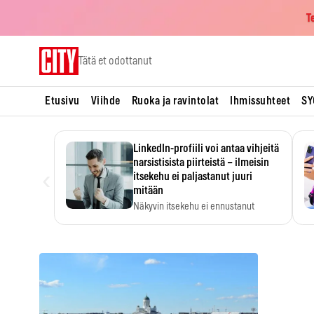
T
Skip
Tätä et odottanut
to
content
Etusivu
Viihde
Ruoka ja ravintolat
Ihmissuhteet
SY
LinkedIn-profiili voi antaa vihjeitä
narsistisista piirteistä – ilmeisin
‹
itsekehu ei paljastanut juuri
mitään
Näkyvin itsekehu ei ennustanut
narsistisia piirteitä.