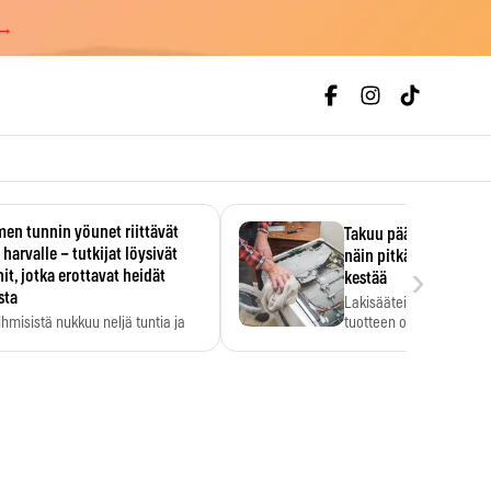
 →
en tunnin yöunet riittävät
Takuu päättyi, myyjän
 harvalle – tutkijat löysivät
näin pitkään kodinko
›
it, jotka erottavat heidät
kestää
sta
Lakisääteinen virhevast
ihmisistä nukkuu neljä tuntia ja
tuotteen oletetun kestoi
ilti…