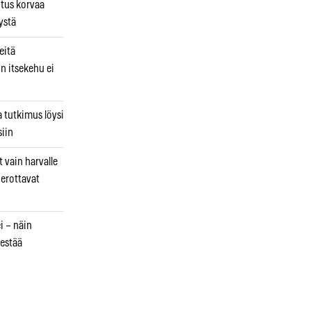
utus korvaa
ystä
eitä
in itsekehu ei
a tutkimus löysi
iin
 vain harvalle
a erottavat
i – näin
estää