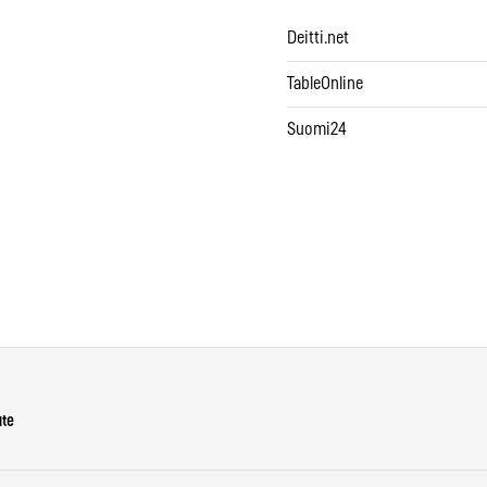
Deitti.net
TableOnline
Suomi24
ute