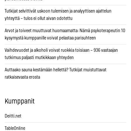
Tutkijat selvittivät uskoon tulemisen ja analyyttisen ajattelun
yhteyttä – tulos ei ollut aivan odotettu
Arvot ja toiveet muuttuvat huomaamatta: Nämä psykoterapeutin 10
kysymystä kumppanille voivat pelastaa parisuhteen
Vaihdevuodet ja alkoholi voivat ruokkia toisiaan – 936 vastaajan
tutkimus paljasti mutkikkaan yhteyden
Auttaako sauna kestämään hellettä? Tutkijat muistuttavat
ratkaisevasta erosta
Kumppanit
Deitti.net
TableOnline