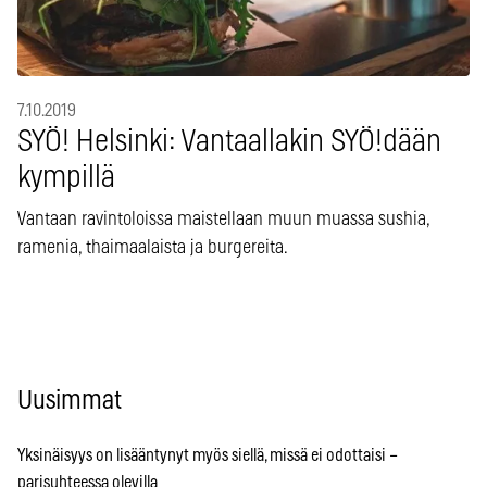
7.10.2019
SYÖ! Helsinki: Vantaallakin SYÖ!dään
kympillä
Vantaan ravintoloissa maistellaan muun muassa sushia,
ramenia, thaimaalaista ja burgereita.
Uusimmat
Yksinäisyys on lisääntynyt myös siellä, missä ei odottaisi –
parisuhteessa olevilla