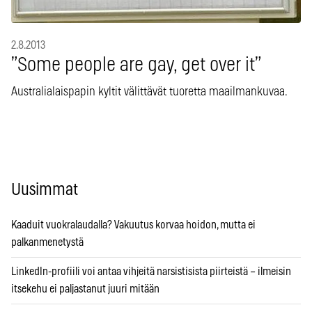
2.8.2013
”Some people are gay, get over it”
Australialaispapin kyltit välittävät tuoretta maailmankuvaa.
Uusimmat
Kaaduit vuokralaudalla? Vakuutus korvaa hoidon, mutta ei
palkanmenetystä
LinkedIn-profiili voi antaa vihjeitä narsistisista piirteistä – ilmeisin
itsekehu ei paljastanut juuri mitään