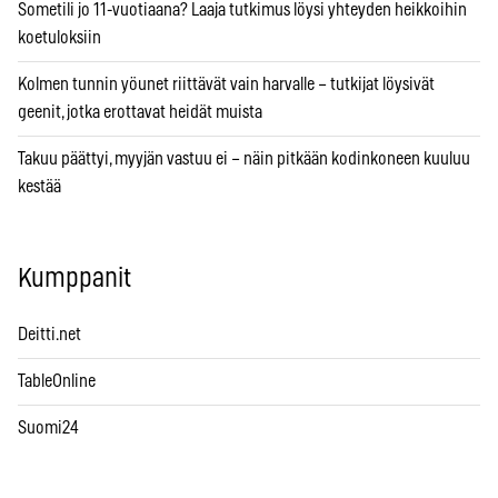
Sometili jo 11-vuotiaana? Laaja tutkimus löysi yhteyden heikkoihin
koetuloksiin
Kolmen tunnin yöunet riittävät vain harvalle – tutkijat löysivät
geenit, jotka erottavat heidät muista
Takuu päättyi, myyjän vastuu ei – näin pitkään kodinkoneen kuuluu
kestää
Kumppanit
Deitti.net
TableOnline
Suomi24