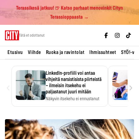
Terassikesä jatkuu! 🍺 Katso parhaat menovinkit Cityn
Terassioppaasta →
Skip
Tätä et odottanut
to
content
Etusivu
Viihde
Ruoka ja ravintolat
Ihmissuhteet
SYÖ!-vii
LinkedIn-profiili voi antaa
vihjeitä narsistisista piirteistä
‹
›
– ilmeisin itsekehu ei
paljastanut juuri mitään
Näkyvin itsekehu ei ennustanut
narsistisia piirteitä.