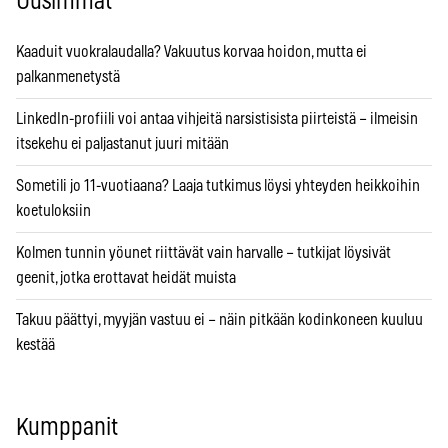
Uusimmat
Kaaduit vuokralaudalla? Vakuutus korvaa hoidon, mutta ei
palkanmenetystä
LinkedIn-profiili voi antaa vihjeitä narsistisista piirteistä – ilmeisin
itsekehu ei paljastanut juuri mitään
Sometili jo 11-vuotiaana? Laaja tutkimus löysi yhteyden heikkoihin
koetuloksiin
Kolmen tunnin yöunet riittävät vain harvalle – tutkijat löysivät
geenit, jotka erottavat heidät muista
Takuu päättyi, myyjän vastuu ei – näin pitkään kodinkoneen kuuluu
kestää
Kumppanit