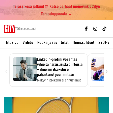
Terassikesä jatkuu! 🍺 Katso parhaat menovinkit Cityn
Terassioppaasta →
Skip
Tätä et odottanut
to
content
Etusivu
Viihde
Ruoka ja ravintolat
Ihmissuhteet
SYÖ!-vii
LinkedIn-profiili voi antaa
vihjeitä narsistisista piirteistä
‹
›
– ilmeisin itsekehu ei
paljastanut juuri mitään
Näkyvin itsekehu ei ennustanut
narsistisia piirteitä.