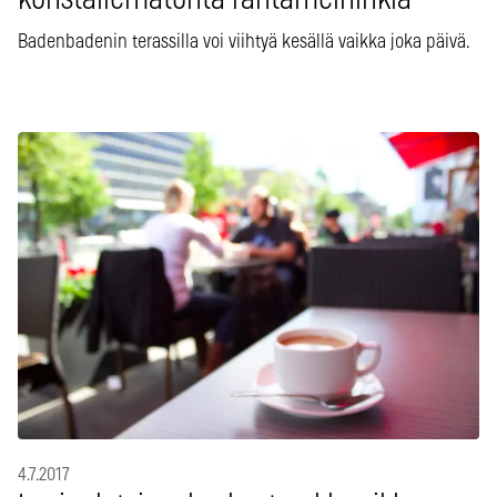
konstailematonta rantameininkiä
Badenbadenin terassilla voi viihtyä kesällä vaikka joka päivä.
4.7.2017