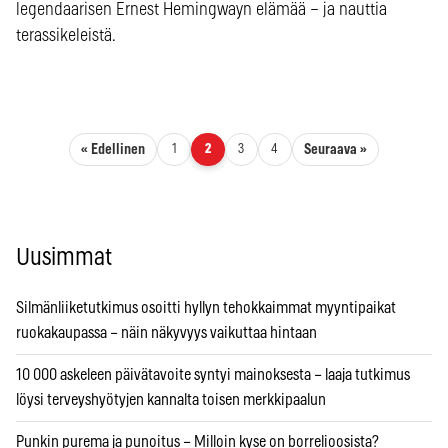
legendaarisen Ernest Hemingwayn elämää – ja nauttia
terassikeleistä.
Artikkelien sivutus
« Edellinen
Seuraava »
1
2
3
4
Uusimmat
Silmänliiketutkimus osoitti hyllyn tehokkaimmat myyntipaikat
ruokakaupassa – näin näkyvyys vaikuttaa hintaan
10 000 askeleen päivätavoite syntyi mainoksesta – laaja tutkimus
löysi terveyshyötyjen kannalta toisen merkkipaalun
Punkin purema ja punoitus – Milloin kyse on borrelioosista?