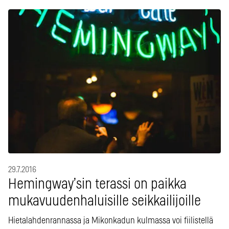
29.7.2016
Hemingway’sin terassi on paikka
mukavuudenhaluisille seikkailijoille
Hietalahdenrannassa ja Mikonkadun kulmassa voi fiilistellä