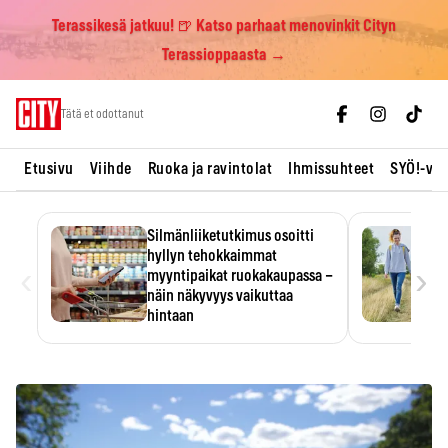
Terassikesä jatkuu! 🍺 Katso parhaat menovinkit Cityn
Terassioppaasta →
Skip
Tätä et odottanut
to
content
Etusivu
Viihde
Ruoka ja ravintolat
Ihmissuhteet
SYÖ!-vii
Silmänliiketutkimus osoitti
hyllyn tehokkaimmat
‹
›
myyntipaikat ruokakaupassa –
näin näkyvyys vaikuttaa
hintaan
Tuotteen paikka hyllyssä
ratkaisee, huomataanko se.
Kauppiaat hyödyntävät…