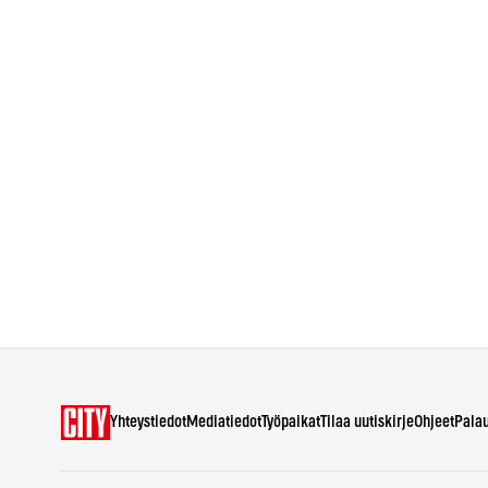
Yhteystiedot
Mediatiedot
Työpaikat
Tilaa uutiskirje
Ohjeet
Pala