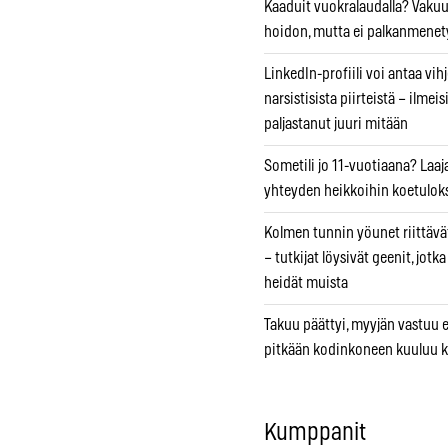
Kaaduit vuokralaudalla? Vaku
hoidon, mutta ei palkanmenet
LinkedIn-profiili voi antaa vihj
narsistisista piirteistä – ilmeis
paljastanut juuri mitään
Sometili jo 11-vuotiaana? Laaj
yhteyden heikkoihin koetuloks
Kolmen tunnin yöunet riittävät
– tutkijat löysivät geenit, jotk
heidät muista
Takuu päättyi, myyjän vastuu e
pitkään kodinkoneen kuuluu k
Kumppanit