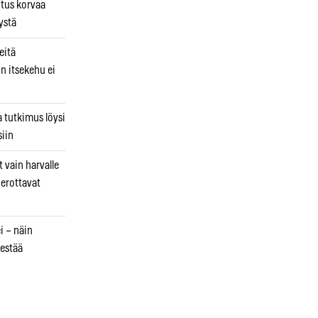
utus korvaa
ystä
eitä
in itsekehu ei
a tutkimus löysi
iin
 vain harvalle
a erottavat
i – näin
estää