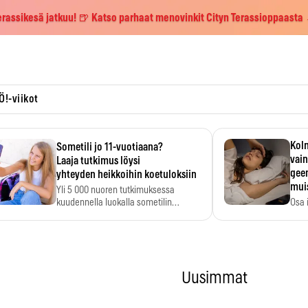
erassikesä jatkuu! 🍺 Katso parhaat menovinkit Cityn Terassioppaasta
Ö!-viikot
Kolm
Sometili jo 11-vuotiaana?
vain
Laaja tutkimus löysi
geen
yhteyden heikkoihin koetuloksiin
mui
Yli 5 000 nuoren tutkimuksessa
kuudennella luokalla sometilin…
Osa 
voi s
Uusimmat