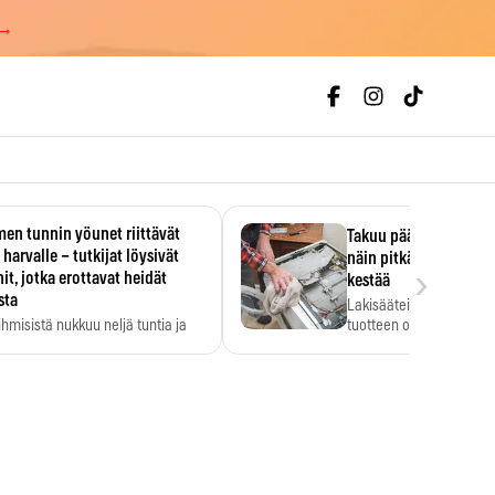
 →
en tunnin yöunet riittävät
Takuu päättyi, myyjän
 harvalle – tutkijat löysivät
näin pitkään kodinko
›
it, jotka erottavat heidät
kestää
sta
Lakisääteinen virhevast
ihmisistä nukkuu neljä tuntia ja
tuotteen oletetun kestoi
ilti…