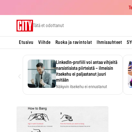
T
Skip
Tätä et odottanut
to
content
Etusivu
Viihde
Ruoka ja ravintolat
Ihmissuhteet
SY
LinkedIn-profiili voi antaa vihjeitä
narsistisista piirteistä – ilmeisin
‹
itsekehu ei paljastanut juuri
mitään
Näkyvin itsekehu ei ennustanut
narsistisia piirteitä.