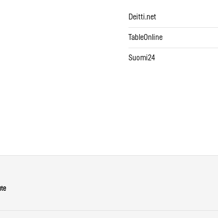
Deitti.net
TableOnline
Suomi24
ute