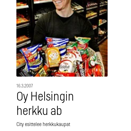
16.3.2007
Oy Helsingin
herkku ab
City esittelee herkkukaupat