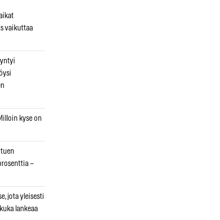
aikat
s vaikuttaa
syntyi
öysi
en
illoin kyse on
otuen
prosenttia –
, jota yleisesti
 kuka lankeaa