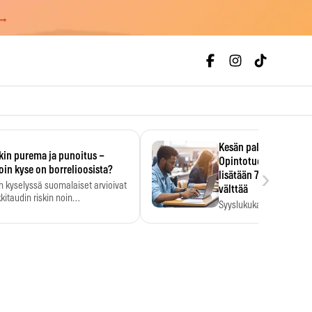
 →
Kesän palkka ratkaise
kin purema ja punoitus –
Opintotuen takaisinp
›
oin kyse on borrelioosista?
lisätään 7,5 prosentti
n kyselyssä suomalaiset arvioivat
välttää
kitaudin riskin noin
Syyslukukauden tukikuu
menkertaiseksi…
määrä ratkeaa sillä, mit
ehti…