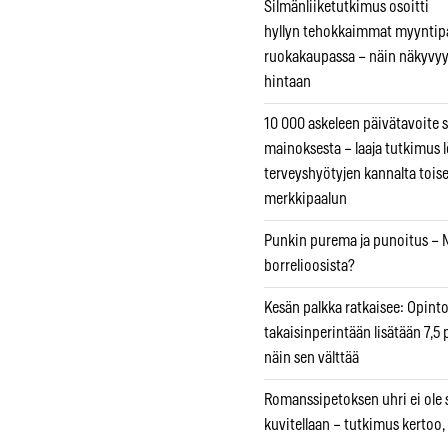
Silmänliiketutkimus osoitti
hyllyn tehokkaimmat myyntip
ruokakaupassa – näin näkyvyy
hintaan
10 000 askeleen päivätavoite 
mainoksesta – laaja tutkimus l
terveyshyötyjen kannalta tois
merkkipaalun
Punkin purema ja punoitus – M
borrelioosista?
Kesän palkka ratkaisee: Opint
takaisinperintään lisätään 7,5 
näin sen välttää
Romanssipetoksen uhri ei ole se
kuvitellaan – tutkimus kertoo,