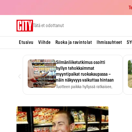
T
Skip
Tätä et odottanut
to
content
Etusivu
Viihde
Ruoka ja ravintolat
Ihmissuhteet
SY
Silmänliiketutkimus osoitti
hyllyn tehokkaimmat
‹
myyntipaikat ruokakaupassa –
näin näkyvyys vaikuttaa hintaan
Tuotteen paikka hyllyssä ratkaisee,
huomataanko se. Kauppiaat
hyödyntävät…