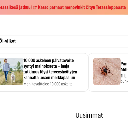
erassikesä jatkuu! 🍺 Katso parhaat menovinkit Cityn Terassioppaasta
Ö!-viikot
10 000 askeleen päivätavoite
Pun
syntyi mainoksesta – laaja
Mill
tutkimus löysi terveyshyötyjen
THL:
kannalta toisen merkkipaalun
punk
Moni tavoittelee 10 000 askelta
kym
päivässä, vaikka luku…
Uusimmat