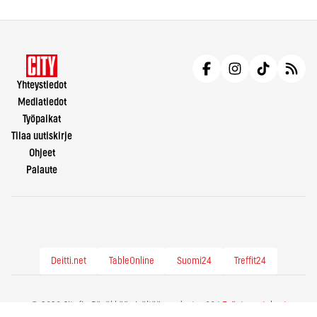
Yhteystiedot
Mediatiedot
Työpaikat
Tilaa uutiskirje
Ohjeet
Palaute
Deitti.net
TableOnline
Suomi24
Treffit24
© 2026 City.fi - Räväkkää sisältöä vuodesta -86 |
Evästeasetukset