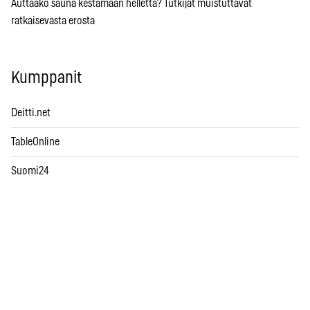
Auttaako sauna kestämään hellettä? Tutkijat muistuttavat
ratkaisevasta erosta
Kumppanit
Deitti.net
TableOnline
Suomi24