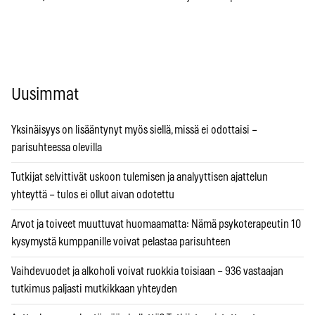
Uusimmat
Yksinäisyys on lisääntynyt myös siellä, missä ei odottaisi –
parisuhteessa olevilla
Tutkijat selvittivät uskoon tulemisen ja analyyttisen ajattelun
yhteyttä – tulos ei ollut aivan odotettu
Arvot ja toiveet muuttuvat huomaamatta: Nämä psykoterapeutin 10
kysymystä kumppanille voivat pelastaa parisuhteen
Vaihdevuodet ja alkoholi voivat ruokkia toisiaan – 936 vastaajan
tutkimus paljasti mutkikkaan yhteyden