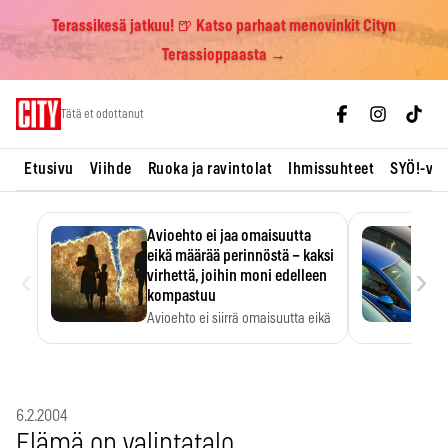
Terassikesä jatkuu! 🍺 Katso parhaat menovinkit Cityn
Terassioppaasta →
Skip
Tätä et odottanut
to
content
Etusivu
Viihde
Ruoka ja ravintolat
Ihmissuhteet
SYÖ!-vii
Avioehto ei jaa omaisuutta
eikä määrää perinnöstä – kaksi
‹
›
virhettä, joihin moni edelleen
kompastuu
Avioehto ei siirrä omaisuutta eikä
ratkaise perintöasioita.
6.2.2004
Elämä on valintatalo