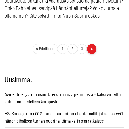
Joutuvatko pakanat ja vääräuskoiset suoraa päätä helvettiin?
Onko Paholainen sarvipää hännänheiluttaja? Voiko Jumala
olla nainen? City selvitti, mitä Nuori Suomi uskoo.
Artikkelien sivutus
« Edellinen
1
2
3
4
Uusimmat
Avioehto ei jaa omaisuutta eikä määrää perinnöstä – kaksi virhettä,
joihin moni edelleen kompastuu
HS: Korjaaja nimeää Suomen huonoimmat automallit, jotka päätyvät
hänen pihalleen turhan nuorina: tämä kallis osa ratkaisee