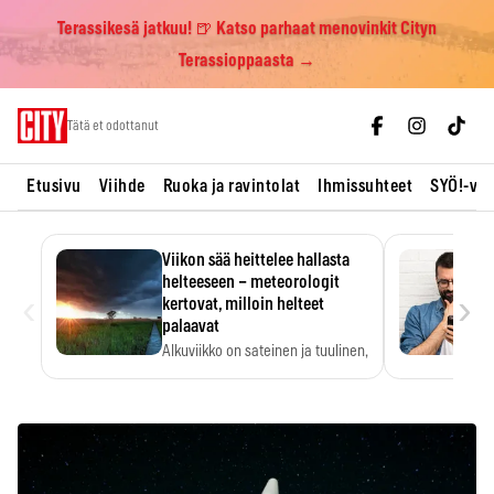
Terassikesä jatkuu! 🍺 Katso parhaat menovinkit Cityn
Terassioppaasta →
Skip
Tätä et odottanut
to
content
Etusivu
Viihde
Ruoka ja ravintolat
Ihmissuhteet
SYÖ!-vii
Viikon sää heittelee hallasta
helteeseen – meteorologit
‹
›
kertovat, milloin helteet
palaavat
Alkuviikko on sateinen ja tuulinen,
ja pohjoisessa voi…