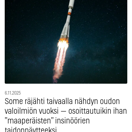
6.11.2025
Some räjähti taivaalla nähdyn oudon
valoilmiön vuoksi — osoittautuikin ihan
”maaperäisten” insinöörien
taidonnäytteeksi