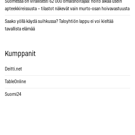
Suomessa on virallisesti 62 000 omaishoitajaa: hoito alkaa usein
apteekkireissusta – tilastot näkevät vain murto-osan hoivavastuusta
Saako yöllä käydä suihkussa? Taloyhtiön lappu ei voi kieltää
tavallista elämää
Kumppanit
Deitti.net
TableOnline
Suomi24