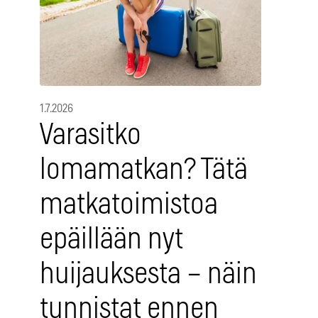
1.7.2026
Varasitko
lomamatkan? Tätä
matkatoimistoa
epäillään nyt
huijauksesta – näin
tunnistat ennen