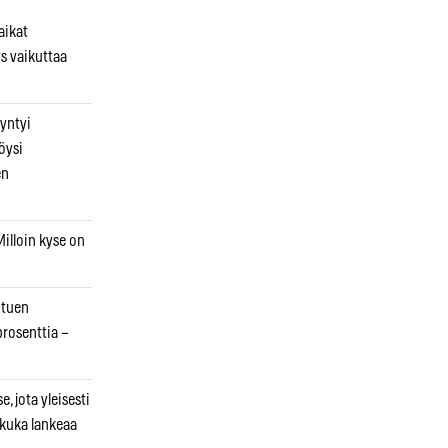
aikat
s vaikuttaa
syntyi
öysi
en
illoin kyse on
otuen
prosenttia –
, jota yleisesti
 kuka lankeaa