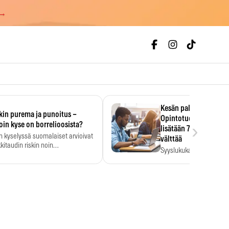
 →
Kesän palkka ratkaise
kin purema ja punoitus –
Opintotuen takaisinp
›
oin kyse on borrelioosista?
lisätään 7,5 prosentti
n kyselyssä suomalaiset arvioivat
välttää
kitaudin riskin noin
Syyslukukauden tukikuu
menkertaiseksi…
määrä ratkeaa sillä, mit
ehti…