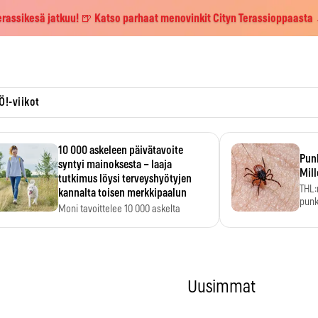
erassikesä jatkuu! 🍺 Katso parhaat menovinkit Cityn Terassioppaasta
Ö!-viikot
10 000 askeleen päivätavoite
Pun
syntyi mainoksesta – laaja
Mill
tutkimus löysi terveyshyötyjen
THL:
kannalta toisen merkkipaalun
punk
Moni tavoittelee 10 000 askelta
kym
päivässä, vaikka luku…
Uusimmat