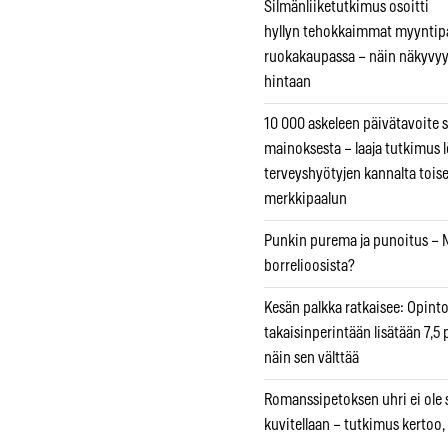
Silmänliiketutkimus osoitti
hyllyn tehokkaimmat myyntip
ruokakaupassa – näin näkyvyy
hintaan
10 000 askeleen päivätavoite 
mainoksesta – laaja tutkimus l
terveyshyötyjen kannalta tois
merkkipaalun
Punkin purema ja punoitus – M
borrelioosista?
Kesän palkka ratkaisee: Opint
takaisinperintään lisätään 7,5 
näin sen välttää
Romanssipetoksen uhri ei ole se
kuvitellaan – tutkimus kertoo,