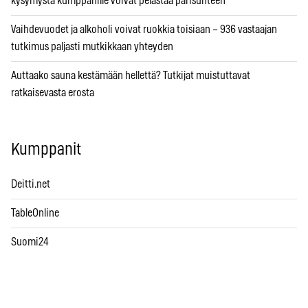
kysymystä kumppanille voivat pelastaa parisuhteen
Vaihdevuodet ja alkoholi voivat ruokkia toisiaan – 936 vastaajan
tutkimus paljasti mutkikkaan yhteyden
Auttaako sauna kestämään hellettä? Tutkijat muistuttavat
ratkaisevasta erosta
Kumppanit
Deitti.net
TableOnline
Suomi24