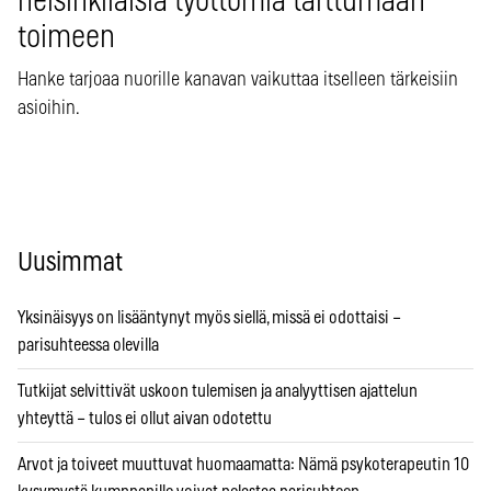
helsinkiläisiä työttömiä tarttumaan
toimeen
Hanke tarjoaa nuorille kanavan vaikuttaa itselleen tärkeisiin
asioihin.
Uusimmat
Yksinäisyys on lisääntynyt myös siellä, missä ei odottaisi –
parisuhteessa olevilla
Tutkijat selvittivät uskoon tulemisen ja analyyttisen ajattelun
yhteyttä – tulos ei ollut aivan odotettu
Arvot ja toiveet muuttuvat huomaamatta: Nämä psykoterapeutin 10