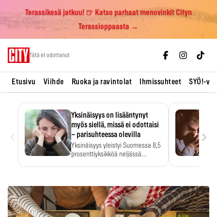
Terassikesä jatkuu! 🍺 Katso parhaat menovinkit Cityn
Terassioppaasta →
Skip
Tätä et odottanut
to
content
Etusivu
Viihde
Ruoka ja ravintolat
Ihmissuhteet
SYÖ!-vii
Yksinäisyys on lisääntynyt
myös siellä, missä ei odottaisi
‹
›
– parisuhteessa olevilla
Yksinäisyys yleistyi Suomessa 8,5
prosenttiyksikköä neljässä
vuodessa. Se…