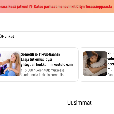
erassikesä jatkuu! 🍺 Katso parhaat menovinkit Cityn Terassioppaasta
Ö!-viikot
Kolm
Sometili jo 11-vuotiaana?
vain
Laaja tutkimus löysi
geen
yhteyden heikkoihin koetuloksiin
mui
Yli 5 000 nuoren tutkimuksessa
kuudennella luokalla sometilin…
Osa 
voi s
Uusimmat