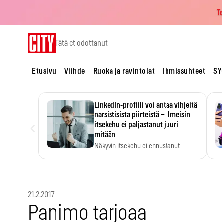
T
Skip
Tätä et odottanut
to
content
Etusivu
Viihde
Ruoka ja ravintolat
Ihmissuhteet
SY
LinkedIn-profiili voi antaa vihjeitä
narsistisista piirteistä – ilmeisin
‹
itsekehu ei paljastanut juuri
mitään
Näkyvin itsekehu ei ennustanut
narsistisia piirteitä.
21.2.2017
Panimo tarjoaa