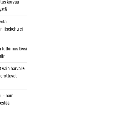
utus korvaa
ystä
eitä
in itsekehu ei
a tutkimus löysi
iin
 vain harvalle
a erottavat
i – näin
estää