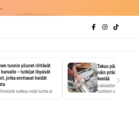
 →
en tunnin yöunet riittävät
Takuu päättyi, myyjän
 harvalle – tutkijat löysivät
näin pitkään kodinko
›
it, jotka erottavat heidät
kestää
sta
Lakisääteinen virhevast
ihmisistä nukkuu neljä tuntia ja
tuotteen oletetun kestoi
ilti…