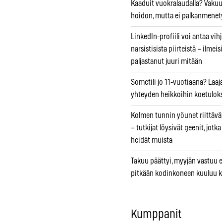
Kaaduit vuokralaudalla? Vaku
hoidon, mutta ei palkanmenet
LinkedIn-profiili voi antaa vihj
narsistisista piirteistä – ilmeis
paljastanut juuri mitään
Sometili jo 11-vuotiaana? Laaj
yhteyden heikkoihin koetuloks
Kolmen tunnin yöunet riittävät
– tutkijat löysivät geenit, jotk
heidät muista
Takuu päättyi, myyjän vastuu e
pitkään kodinkoneen kuuluu k
Kumppanit