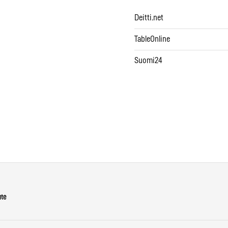
Deitti.net
TableOnline
Suomi24
ute