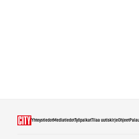
Yhteystiedot
Mediatiedot
Työpaikat
Tilaa uutiskirje
Ohjeet
Pala