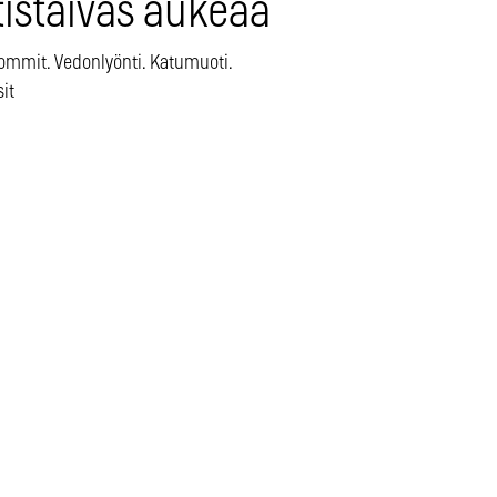
tistaivas aukeaa
ommit. Vedonlyönti. Katumuoti.
sit