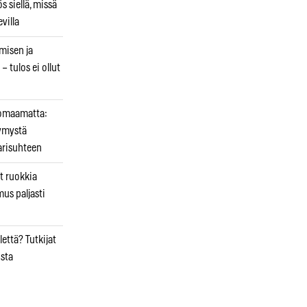
 siellä, missä
villa
emisen ja
– tulos ei ollut
uomaamatta:
ymystä
arisuhteen
t ruokkia
mus paljasti
että? Tutkijat
osta