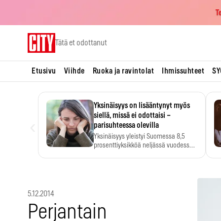
T
Skip
Tätä et odottanut
to
content
Etusivu
Viihde
Ruoka ja ravintolat
Ihmissuhteet
SY
Yksinäisyys on lisääntynyt myös
siellä, missä ei odottaisi –
‹
parisuhteessa olevilla
Yksinäisyys yleistyi Suomessa 8,5
prosenttiyksikköä neljässä vuodessa.
Se…
5.12.2014
Perjantain