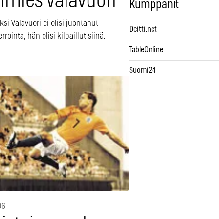
imies Valavuori
Kumppanit
ksi Valavuori ei olisi juontanut
Deitti.net
rrointa, hän olisi kilpaillut siinä.
TableOnline
Suomi24
06