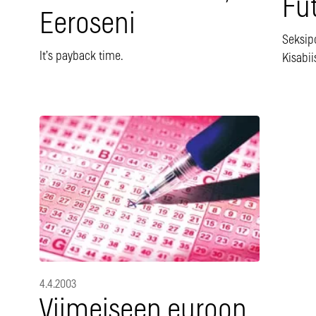
Fu
Eeroseni
Seksip
It’s payback time.
Kisabii
4.4.2003
Viimeiseen euroon