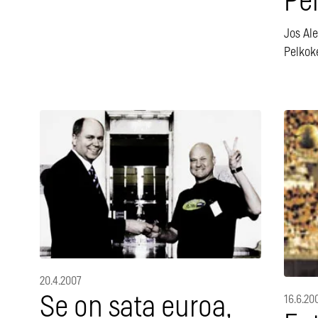
Pel
Jos Ale
Pelkoke
20.4.2007
Se on sata euroa,
16.6.20