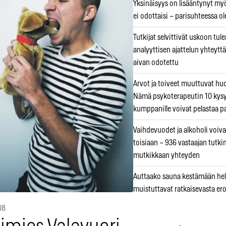
Yksinäisyys on lisääntynyt myös
ei odottaisi – parisuhteessa ole
Tutkijat selvittivät uskoon tul
analyyttisen ajattelun yhteyttä 
aivan odotettu
Arvot ja toiveet muuttuvat h
Nämä psykoterapeutin 10 kys
kumppanille voivat pelastaa p
Vaihdevuodet ja alkoholi voiva
toisiaan – 936 vastaajan tutki
mutkikkaan yhteyden
Auttaako sauna kestämään hell
muistuttavat ratkaisevasta er
08