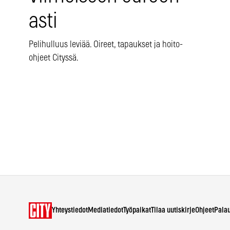
asti
Pelihulluus leviää. Oireet, tapaukset ja hoito-
ohjeet Cityssä.
Yhteystiedot
Mediatiedot
Työpaikat
Tilaa uutiskirje
Ohjeet
Pala