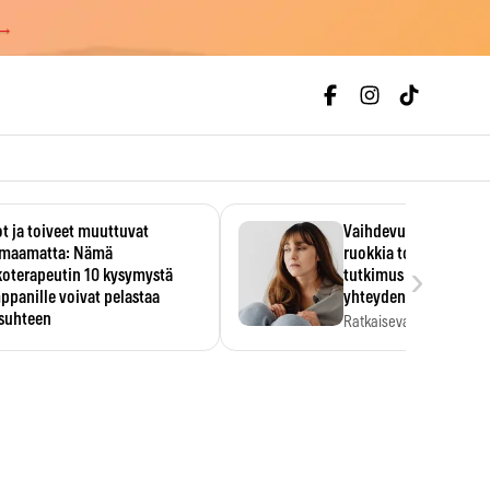
 →
t ja toiveet muuttuvat
Vaihdevuodet ja alkoh
maamatta: Nämä
ruokkia toisiaan – 93
›
koterapeutin 10 kysymystä
tutkimus paljasti mut
panille voivat pelastaa
yhteyden
isuhteen
Ratkaiseva tekijä ei ollu
vakavuus vaan syy,…
eessa on helppo ajatella
evansa kumppaninsa läpikotaisin.
oterapeutin…