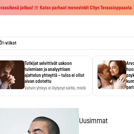
erassikesä jatkuu! 🍺 Katso parhaat menovinkit Cityn Terassioppaasta
Ö!-viikot
Tutkijat selvittivät uskoon
Arvo
tulemisen ja analyyttisen
huo
ajattelun yhteyttä – tulos ei ollut
psy
aivan odotettu
kump
par
Vahvin yhteys ei löytynyt sieltä, mistä
sitä odotettiin.
Suht
tunt
Psyk
Uusimmat