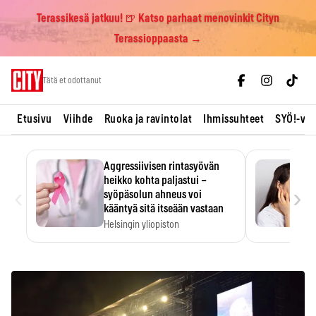
Terassikesä jatkuu! 🍺 Katso parhaat menovinkit Cityn
Terassioppaasta →
Skip
Tätä et odottanut
to
content
Etusivu
Viihde
Ruoka ja ravintolat
Ihmissuhteet
SYÖ!-vii
Aggressiivisen rintasyövän
heikko kohta paljastui –
‹
›
syöpäsolun ahneus voi
kääntyä sitä itseään vastaan
Helsingin yliopiston
tutkimuksessa MYC-aktiivisen
rintasyövän kasvu hidastui.