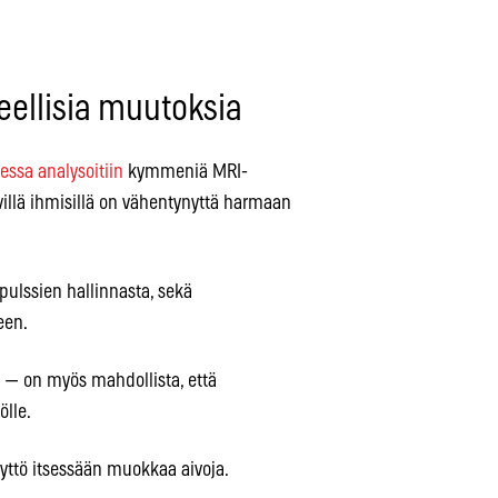
eellisia muutoksia
essa analysoitiin
kymmeniä MRI-
ävillä ihmisillä on vähentynyttä harmaan
mpulssien hallinnasta, sekä
een.
vä — on myös mahdollista, että
ölle.
käyttö itsessään muokkaa aivoja.