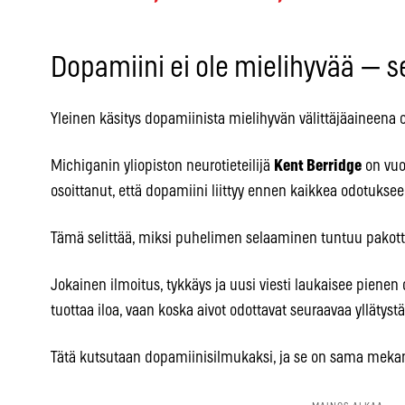
Dopamiini ei ole mielihyvää — s
Yleinen käsitys dopamiinista mielihyvän välittäjäaineena o
Michiganin yliopiston neurotieteilijä
Kent Berridge
on vuo
osoittanut, että dopamiini liittyy ennen kaikkea odotuksee
Tämä selittää, miksi puhelimen selaaminen tuntuu pakotta
Jokainen ilmoitus, tykkäys ja uusi viesti laukaisee pienen 
tuottaa iloa, vaan koska aivot odottavat seuraavaa yllätystä
Tätä kutsutaan dopamiinisilmukaksi, ja se on sama mekanis