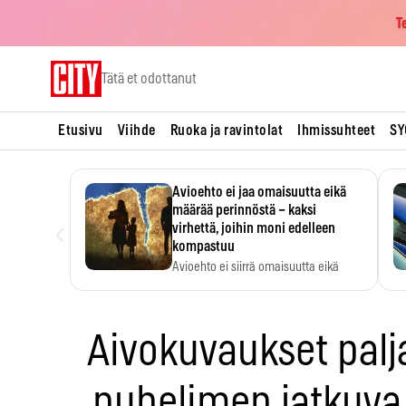
T
Skip
Tätä et odottanut
to
content
Etusivu
Viihde
Ruoka ja ravintolat
Ihmissuhteet
SY
Avioehto ei jaa omaisuutta eikä
määrää perinnöstä – kaksi
‹
virhettä, joihin moni edelleen
kompastuu
Avioehto ei siirrä omaisuutta eikä
ratkaise perintöasioita.
Aivokuvaukset palj
puhelimen jatkuva