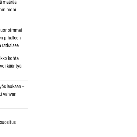
kä määrää
ihin moni
 huonoimmat
en pihalleen
a ratkaisee
ikko kohta
 voi kääntyä
myös leukaan –
ti vahvan
osuositus
n