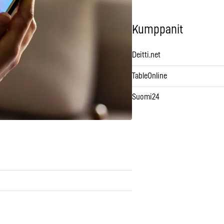
Kumppanit
Deitti.net
TableOnline
Suomi24