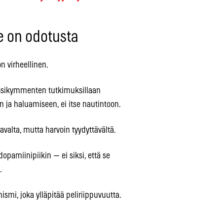
e on odotusta
n virheellinen.
sikymmenten tutkimuksillaan
n ja haluamiseen, ei itse nautintoon.
valta, mutta harvoin tyydyttävältä.
dopamiinipiikin — ei siksi, että se
.
mi, joka ylläpitää peliriippuvuutta.