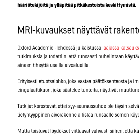
häiriötekijöitä ja ylläpitää pitkäkestoista keskittymistä.
MRI-kuvaukset näyttävät rakent
Oxford Academic -lehdessä julkaistussa
laajassa katsauks
tutkimuksia ja todettiin, että runsaasti puhelintaan käytt
aineen tiheyttä useilla aivoalueilla.
Erityisesti etuotsalohko, joka vastaa päätöksenteosta ja i
cingulaattikuori, joka säätelee tunteita, näyttivät muuttun
Tutkijat korostavat, ettei syy-seuraussuhde ole täysin sel
tietyntyyppinen aivorakenne altistaa runsaalle somen käyt
Mutta toistuvat löydökset viittaavat vahvasti siihen, että 