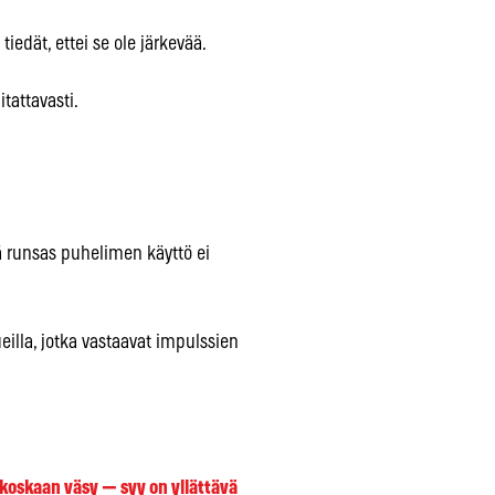
iedät, ettei se ole järkevää.
tattavasti.
tä runsas puhelimen käyttö ei
eilla, jotka vastaavat impulssien
t koskaan väsy — syy on yllättävä