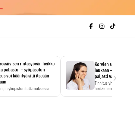
 →
essiivisen rintasyövän heikko
Korvien soiminen voi 
a paljastui – syöpäsolun
leukaan – 47 349 ihmi
›
us voi kääntyä sitä itseään
paljasti vahvan yhtey
taan
Tinnitus yhdistetään ku
ingin yliopiston tutkimuksessa
heikkenemiseen. Meta-a
aktiivisen rintasyövän kasvu
kertoo, että myös…
stui.