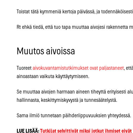
Toistat tätä kymmeniä kertoja päivässä, ja todennäköisesti t
Rt ehkä tiedä, että tuo tapa muuttaa aivojesi rakennetta mi
Muutos aivoissa
Tuoreet
aivokuvantamistutkimukset ovat paljastaneet
, et
ainoastaan vaikuta käyttäytymiseen.
Se muuttaa aivojen harmaan aineen tiheyttä erityisesti alu
hallinnasta, keskittymiskyvystä ja tunnesäätelystä.
Sama ilmiö tunnetaan päihderiippuvuuksien yhteydessä.
LUE LISÄÄ:
Tutkijat selvittivät miksi jotkut ihmiset eivä