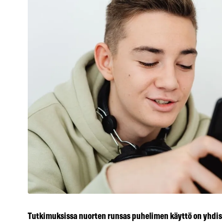
Tutkimuksissa nuorten runsas puhelimen käyttö on yhdi