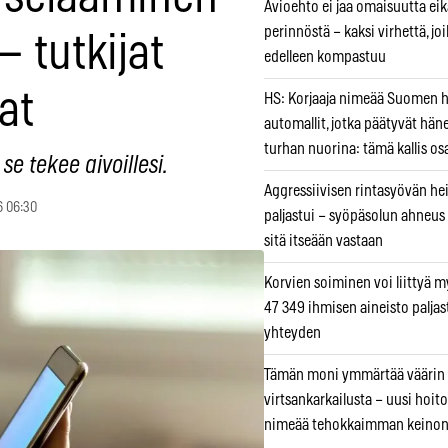
Avioehto ei jaa omaisuutta ei
perinnöstä – kaksi virhettä, jo
— tutkijat
edelleen kompastuu
at
HS: Korjaaja nimeää Suomen
automallit, jotka päätyvät hän
turhan nuorina: tämä kallis os
e tekee aivoillesi.
Aggressiivisen rintasyövän he
6 06:30
paljastui – syöpäsolun ahneus
sitä itseään vastaan
Korvien soiminen voi liittyä 
47 349 ihmisen aineisto paljas
yhteyden
Tämän moni ymmärtää väärin
virtsankarkailusta – uusi hoit
nimeää tehokkaimman keino