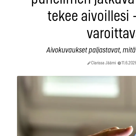
tekee aivoillesi 
varoittav
Aivokuvaukset paljastavat, mitä s
Clarissa Jäärni
11.6.202