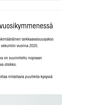
t vuosikymmenessä
skimääräinen tarkkaavaisuusjakso
 sekuntiin vuonna 2020.
otka on suunniteltu nopeaan
va otsikko.
ottaa mitattavia puutteita kyvyssä