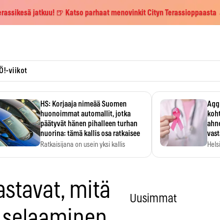
erassikesä jatkuu! 🍺 Katso parhaat menovinkit Cityn Terassioppaasta
Ö!-viikot
HS: Korjaaja nimeää Suomen
Aggr
huonoimmat automallit, jotka
koht
päätyvät hänen pihalleen turhan
ahne
nuorina: tämä kallis osa ratkaisee
vas
Ratkaisijana on usein yksi kallis
Hels
komponentti.
MYC-
hida
astavat, mitä
Uusimmat
 selaaminen