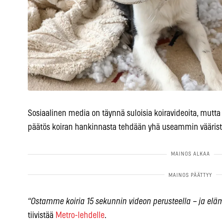
Sosiaalinen media on täynnä suloisia koiravideoita, mutta
päätös koiran hankinnasta tehdään yhä useammin vääristä
“Ostamme koiria 15 sekunnin videon perusteella – ja elä
tiivistää
Metro-lehdelle
.