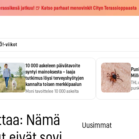
erassikesä jatkuu! 🍺 Katso parhaat menovinkit Cityn Terassioppaasta
Ö!-viikot
10 000 askeleen päivätavoite
Pun
syntyi mainoksesta – laaja
Mill
tutkimus löysi terveyshyötyjen
THL:
kannalta toisen merkkipaalun
punk
Moni tavoittelee 10 000 askelta
kym
päivässä, vaikka luku…
ittaa: Nämä
Uusimmat
t eivät sovi