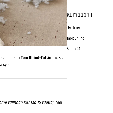
Kumppanit
Deitti.net
TableOnline
Suomi24
 eläinlääkäri
Tom Rhind-Tuttin
mukaan
 syistä.
mme valinnan kanssa 15 vuotta,”
hän