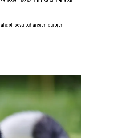
kkauksia. Lisäksi rotu kärsii helposti
mahdollisesti tuhansien eurojen