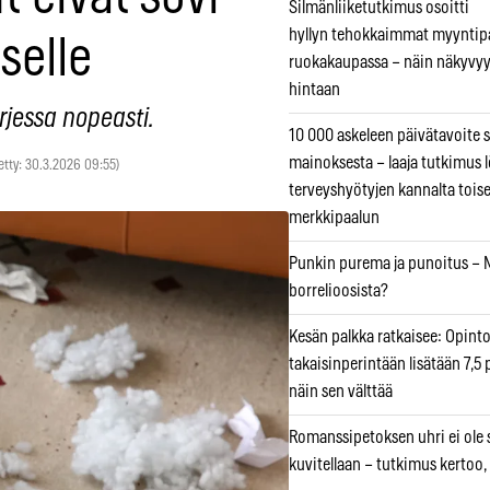
Silmänliiketutkimus osoitti
hyllyn tehokkaimmat myyntip
selle
ruokakaupassa – näin näkyvyy
hintaan
rjessa nopeasti.
10 000 askeleen päivätavoite 
mainoksesta – laaja tutkimus l
tetty: 30.3.2026 09:55)
terveyshyötyjen kannalta tois
merkkipaalun
Punkin purema ja punoitus – M
borrelioosista?
Kesän palkka ratkaisee: Opint
takaisinperintään lisätään 7,5 
näin sen välttää
Romanssipetoksen uhri ei ole se
kuvitellaan – tutkimus kertoo,