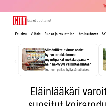
T
Skip
Tätä et odottanut
to
content
Etusivu
Viihde
Ruoka ja ravintolat
Ihmissuhteet
SY
Silmänliiketutkimus osoitti
hyllyn tehokkaimmat
‹
myyntipaikat ruokakaupassa –
näin näkyvyys vaikuttaa hintaan
Tuotteen paikka hyllyssä ratkaisee,
huomataanko se. Kauppiaat
hyödyntävät…
Eläinlääkäri varo
suositut koirarodu