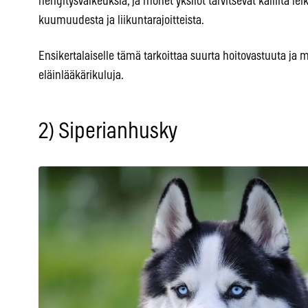
hengitysvaikeuksia, ja monet yksilöt tarvitsevat kalliita lei
kuumuudesta ja liikuntarajoitteista.
Ensikertalaiselle tämä tarkoittaa suurta hoitovastuuta ja 
eläinlääkärikuluja.
2) Siperianhusky