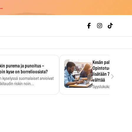
 →
Kesän palkka ratkaise
kin purema ja punoitus –
Opintotuen takaisinp
›
oin kyse on borrelioosista?
lisätään 7,5 prosentti
n kyselyssä suomalaiset arvioivat
välttää
kitaudin riskin noin
Syyslukukauden tukikuu
menkertaiseksi…
määrä ratkeaa sillä, mit
ehti…