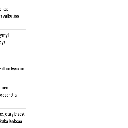
aikat
s vaikuttaa
syntyi
öysi
en
illoin kyse on
otuen
prosenttia –
, jota yleisesti
 kuka lankeaa