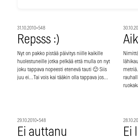
31.10.2010
•
548
30.10.2
Repsss :)
Ai
Nyt on pakko pistää päivitys niille kaikille
Nimittä
huolestuneille jotka pelkää että mulla on nyt
lähika
joku tappava nopeesti etenevä tauti 🙂 Siis
metriä
juu ei… Tai vois kai tääkin olla tappava jos…
rauhall
ruokak
29.10.2010
•
548
28.10.2
Ei auttanu
Ei 