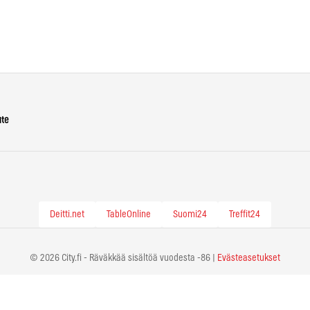
ute
Deitti.net
TableOnline
Suomi24
Treffit24
© 2026 City.fi - Räväkkää sisältöä vuodesta -86 |
Evästeasetukset