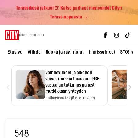
Terassikesä jatkuu! 🍺 Katso parhaat menovinkit Cityn
Terassioppaasta →
Skip
Tätä et odottanut
to
content
Etusivu
Viihde
Ruoka ja ravintolat
Ihmissuhteet
SYÖ!-vii
Vaihdevuodet ja alkoholi
voivat ruokkia toisiaan – 936
‹
›
vastaajan tutkimus paljasti
mutkikkaan yhteyden
Ratkaiseva tekijä ei ollutkaan
oireiden vakavuus vaan syy,…
548