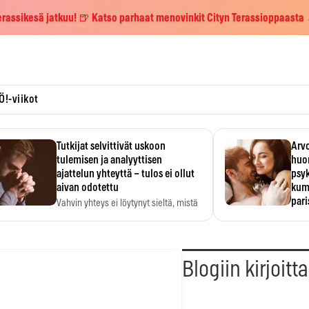
erassikesä jatkuu! 🍺 Katso parhaat menovinkit Cityn Terassioppaasta
Ö!-viikot
Tutkijat selvittivät uskoon
Arvo
tulemisen ja analyyttisen
huo
ajattelun yhteyttä – tulos ei ollut
psy
aivan odotettu
kump
par
Vahvin yhteys ei löytynyt sieltä, mistä
sitä odotettiin.
Suht
tunt
Psyk
Blogiin kirjoitt