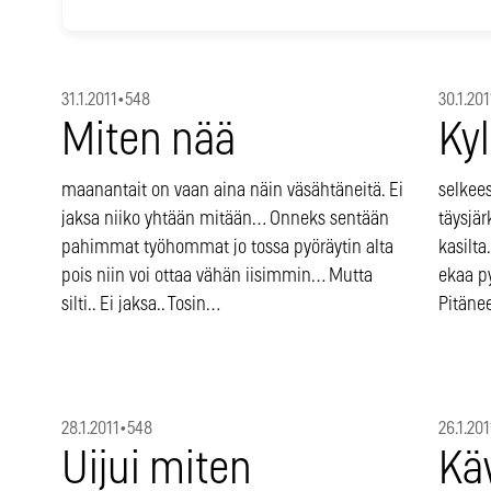
31.1.2011
•
548
30.1.201
Miten nää
Ky
maanantait on vaan aina näin väsähtäneitä. Ei
selkee
jaksa niiko yhtään mitään… Onneks sentään
täysjä
pahimmat työhommat jo tossa pyöräytin alta
kasilta
pois niin voi ottaa vähän iisimmin… Mutta
ekaa p
silti.. Ei jaksa.. Tosin…
Pitänee
28.1.2011
•
548
26.1.201
Uijui miten
Käv