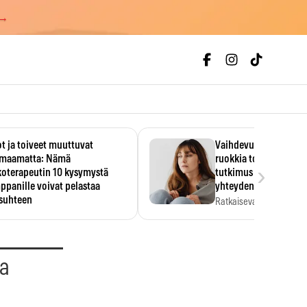
 →
t ja toiveet muuttuvat
Vaihdevuodet ja alkoh
maamatta: Nämä
ruokkia toisiaan – 93
›
koterapeutin 10 kysymystä
tutkimus paljasti mut
panille voivat pelastaa
yhteyden
isuhteen
Ratkaiseva tekijä ei ollu
vakavuus vaan syy,…
eessa on helppo ajatella
evansa kumppaninsa läpikotaisin.
oterapeutin…
aa