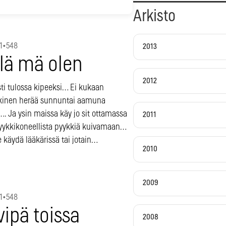
Arkisto
1
•
548
2013
llä mä olen
2012
sti tulossa kipeeksi… Ei kukaan
rkinen herää sunnuntai aamuna
…. Ja ysin maissa käy jo sit ottamassa
2011
yykkikoneellista pyykkiä kuivamaan…
 käydä lääkärissä tai jotain…
2010
2009
1
•
548
ipä toissa
2008