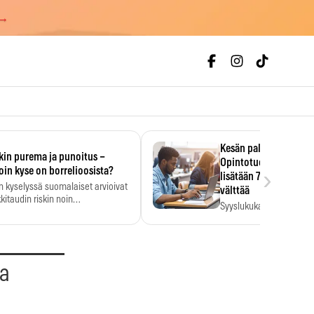
 →
Kesän palkka ratkaise
kin purema ja punoitus –
Opintotuen takaisinp
›
oin kyse on borrelioosista?
lisätään 7,5 prosentti
n kyselyssä suomalaiset arvioivat
välttää
kitaudin riskin noin
Syyslukukauden tukikuu
menkertaiseksi…
määrä ratkeaa sillä, mit
ehti…
aa