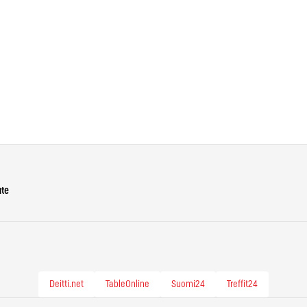
ute
Deitti.net
TableOnline
Suomi24
Treffit24