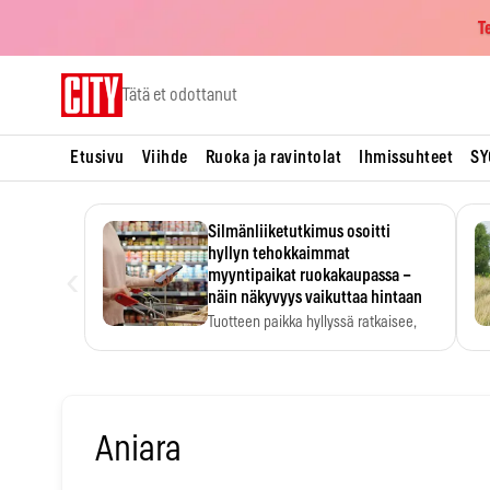
T
Skip
Tätä et odottanut
to
content
Etusivu
Viihde
Ruoka ja ravintolat
Ihmissuhteet
SY
Silmänliiketutkimus osoitti
hyllyn tehokkaimmat
‹
myyntipaikat ruokakaupassa –
näin näkyvyys vaikuttaa hintaan
Tuotteen paikka hyllyssä ratkaisee,
huomataanko se. Kauppiaat
hyödyntävät…
Aniara