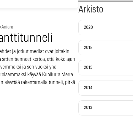
Arkisto
•
Aniara
2020
anttitunneli
2018
ehdet ja jotkut mediat ovat joitakin
a sitten tienneet kertoa, että koko ajan
ivemmaksi ja sen vuoksi yhä
2015
itoisemmaksi käyvää Kuollutta Merta
än elvyttää rakentamalla tunneli, pitkä
2014
2013