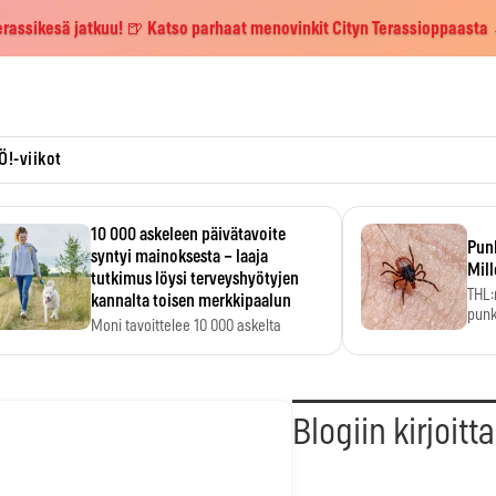
erassikesä jatkuu! 🍺 Katso parhaat menovinkit Cityn Terassioppaasta
Ö!-viikot
10 000 askeleen päivätavoite
Pun
syntyi mainoksesta – laaja
Mill
tutkimus löysi terveyshyötyjen
THL:
kannalta toisen merkkipaalun
punk
Moni tavoittelee 10 000 askelta
kym
päivässä, vaikka luku…
Blogiin kirjoitt