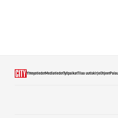
Yhteystiedot
Mediatiedot
Työpaikat
Tilaa uutiskirje
Ohjeet
Pala