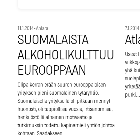
11.1.2014
•
Aniara
7.1.2014
SUOMALAISTA
Atl
ALKOHOLIKULTTUURIA
Useat l
viikkoj
EUROOPPAAN
yhä ku
suolap
Olipa kerran erään suuren eurooppalaisen
yritetä
yrityksen pieni suomalainen tytäryhtiö.
putki…
Suomalaisella yrityksellä oli pitkään mennyt
huonosti, oli tappiollisia vuosia, irtisanomisia,
henkilöstöllä alhainen motivaatio ja
tutkimuksin todettu kapinamieli yhtiön johtoa
kohtaan. Saadakseen…