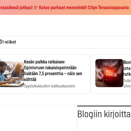
erassikesä jatkuu! 🍺 Katso parhaat menovinkit Cityn Terassioppaasta
Ö!-viikot
Kesän palkka ratkaisee:
Roma
Opintotuen takaisinperintään
jota
lisätään 7,5 prosenttia – näin sen
tutk
välttää
Tutk
Syyslukukauden tukikuukausien
uhrej
määrä ratkeaa sillä, mitä kesällä
ehti…
Blogiin kirjoitt