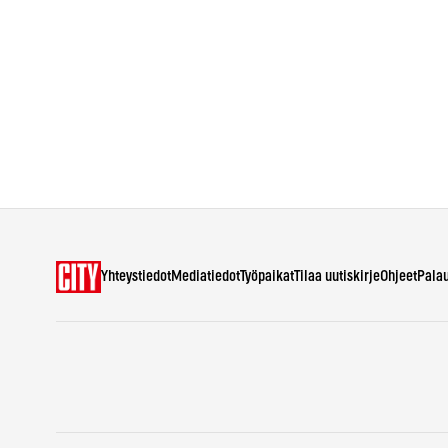
Yhteystiedot
Mediatiedot
Työpaikat
Tilaa uutiskirje
Ohjeet
Pala