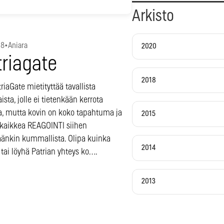
Arkisto
18
•
Aniara
2020
triagate
2018
riaGate mietityttää tavallista
ista, jolle ei tietenkään kerrota
a, mutta kovin on koko tapahtuma ja
2015
kaikkea REAGOINTI siihen
äänkin kummallista. Olipa kuinka
2014
 tai löyhä Patrian yhteys ko….
2013