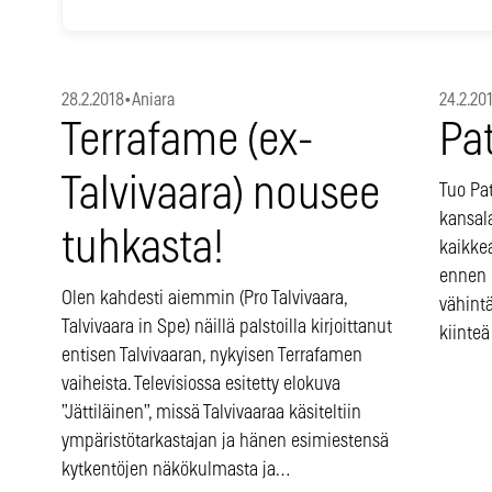
28.2.2018
•
Aniara
24.2.20
Terrafame (ex-
Pa
Talvivaara) nousee
Tuo Pat
kansala
tuhkasta!
kaikke
ennen 
Olen kahdesti aiemmin (Pro Talvivaara,
vähint
Talvivaara in Spe) näillä palstoilla kirjoittanut
kiinteä
entisen Talvivaaran, nykyisen Terrafamen
vaiheista. Televisiossa esitetty elokuva
”Jättiläinen”, missä Talvivaaraa käsiteltiin
ympäristötarkastajan ja hänen esimiestensä
kytkentöjen näkökulmasta ja…