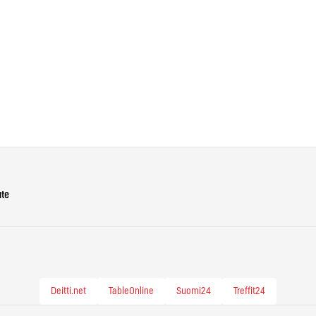
ute
Deitti.net
TableOnline
Suomi24
Treffit24