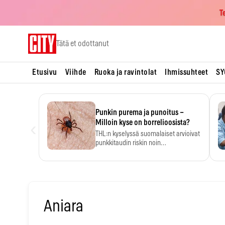
T
Skip
Tätä et odottanut
to
content
Etusivu
Viihde
Ruoka ja ravintolat
Ihmissuhteet
SY
Punkin purema ja punoitus –
‹
Milloin kyse on borrelioosista?
THL:n kyselyssä suomalaiset arvioivat
punkkitaudin riskin noin
kymmenkertaiseksi…
Aniara