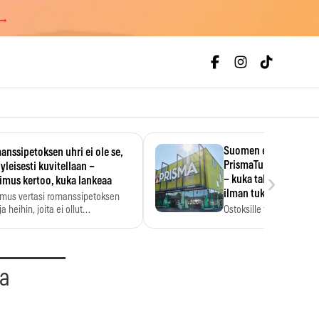
 →
Suomen ensimmäine
nssipetoksen uhri ei ole se,
PrismaTukku avautui 
 yleisesti kuvitellaan –
›
– kuka tahansa pääsee
imus kertoo, kuka lankeaa
ilman tukkukorttia
imus vertasi romanssipetoksen
a heihin, joita ei ollut…
Ostoksille tarvitse tukku
yksikköhinta kannattaa t
aa