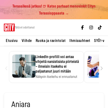
Terassikesä jatkuu! 🍺 Katso parhaat menovinkit Cityn
Terassioppaasta →
Skip
Tätä et odottanut
to
content
Etusivu
Viihde
Ruoka ja ravintolat
Ihmissuhteet
SYÖ!-vii
LinkedIn-profiili voi antaa
vihjeitä narsistisista piirteistä
‹
›
– ilmeisin itsekehu ei
paljastanut juuri mitään
Näkyvin itsekehu ei ennustanut
narsistisia piirteitä.
Aniara