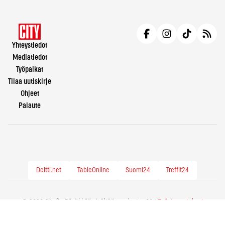
Yhteystiedot
Mediatiedot
Työpaikat
Tilaa uutiskirje
Ohjeet
Palaute
Deitti.net
TableOnline
Suomi24
Treffit24
© 2026 City.fi - Räväkkää sisältöä vuodesta -86 |
Evästeasetukset