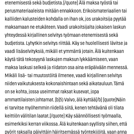
etenemisestä sekä budjetista.[/quote] Älä maksa työstä tai
perusmateriaaleista mitään ennakkoon. Erikoismateriaalien tai
kalliiden kalusteiden kohdalla on ihan ok, jos urakoitsija pyytää
maksamaan ne etukäteen. Vaadi urakoitsijalta jokaisen laskun
yhteydessä kirjallinen selvitys työmaan etenemisestä sekä
budjetista. Lyhytkin selvitys riittää. Käy se huolellisesti lävitse ja
vaadi lisäselvityksiä, mikäli et ymmärrä jotain. Älä kuitenkaan
käytä tätä tekosyynä laskujen maksun lykkäämiseen, vaan
maksa laskusi selkeä ja riidaton osa aina eräpäivään mennessä.
Mikäli lisä- tai muutostöitä ilmenee, vaadi kirjallinen selvitys
niiden vaikutuksesta kokonaishintaan sekä aikatauluun. Tämä
on se kohta, jossa useimmat raksat kusevat, jopa
ammattilaisten johtamat. [b]5) Valvo, älä kyttää[/b] [quote]Näin
ei tarvitse myöhemmin riidellä siitä, kenen tehtävänä oli tilata
keittiön välitilan laatat.[/quote] Käy säännöllisesti työmaalla,
esimerkiksi kerran viikossa. Älä kuitenkaan syyllisty siihen, että
pyörit raksalla päivittäin häiritsemässä työntekijöitä, vaan anna