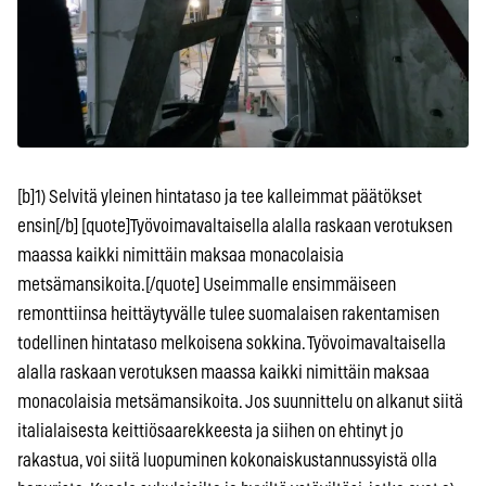
[b]1) Selvitä yleinen hintataso ja tee kalleimmat päätökset
ensin[/b] [quote]Työvoimavaltaisella alalla raskaan verotuksen
maassa kaikki nimittäin maksaa monacolaisia
metsämansikoita.[/quote] Useimmalle ensimmäiseen
remonttiinsa heittäytyvälle tulee suomalaisen rakentamisen
todellinen hintataso melkoisena sokkina. Työvoimavaltaisella
alalla raskaan verotuksen maassa kaikki nimittäin maksaa
monacolaisia metsämansikoita. Jos suunnittelu on alkanut siitä
italialaisesta keittiösaarekkeesta ja siihen on ehtinyt jo
rakastua, voi siitä luopuminen kokonaiskustannussyistä olla