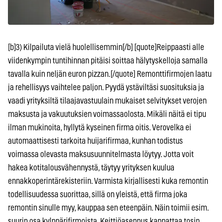
[b]3) Kilpailuta vielä huolellisemmin[/b] [quote]Reippaasti alle
viidenkympin tuntihinnan pitäisi soittaa hälytyskelloja samalla
tavalla kuin neljän euron pizzan.[/quote] Remonttifirmojen laatu
ja rehellisyys vaihtelee paljon. Pyydä ystäviltäsi suosituksia ja
vaadi yrityksiltä tilaajavastuulain mukaiset selvitykset verojen
maksusta ja vakuutuksien voimassaolosta. Mikäli näitä ei tipu
ilman mukinoita, hyllytä kyseinen firma oitis. Verovelka ei
automaattisesti tarkoita huijarifirmaa, kunhan todistus
voimassa olevasta maksusuunnitelmasta löytyy. Jotta voit
hakea kotitalousvähennystä, täytyy yrityksen kuulua
ennakkoperintärekisteriin. Varmista kirjallisesti kuka remontin
todellisuudessa suorittaa, sillä on yleistä, että firma joka
remontin sinulle myy, kauppaa sen eteenpäin. Näin toimii esim.
suurin osa kylppärifirmoista. Keittiöasennus kannattaa tosin