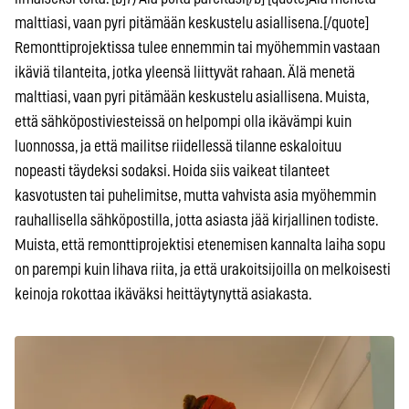
malttiasi, vaan pyri pitämään keskustelu asiallisena.[/quote]
Remonttiprojektissa tulee ennemmin tai myöhemmin vastaan
ikäviä tilanteita, jotka yleensä liittyvät rahaan. Älä menetä
malttiasi, vaan pyri pitämään keskustelu asiallisena. Muista,
että sähköpostiviesteissä on helpompi olla ikävämpi kuin
luonnossa, ja että mailitse riidellessä tilanne eskaloituu
nopeasti täydeksi sodaksi. Hoida siis vaikeat tilanteet
kasvotusten tai puhelimitse, mutta vahvista asia myöhemmin
rauhallisella sähköpostilla, jotta asiasta jää kirjallinen todiste.
Muista, että remonttiprojektisi etenemisen kannalta laiha sopu
on parempi kuin lihava riita, ja että urakoitsijoilla on melkoisesti
keinoja rokottaa ikäväksi heittäytynyttä asiakasta.