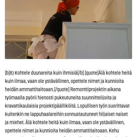
[b]8) Kohtele duunareita kuin ihmisiä[/b] [quote]Älä kohtele heitä
kuin ilmaa, vaan ole ystävällinen, opettele nimet ja kunnioita
heidän ammattitaitoaan.[/quote] Remonttiprojektin aikana
työmaalla pyörii hienosti pukeutuneita suunnittelijoita ja
kravattikaulaisia projektipäälliköitä. Lopullisen työn suorittavat
kuitenkin ne lappuhaalareihin sonnustautuneet hiljaiset naiset
ja miehet. Älä kohtele heitä kuin ilmaa, vaan ole ystävällinen,
opettele nimet ja kunnioita heidän ammattitaitoaan. Kehu