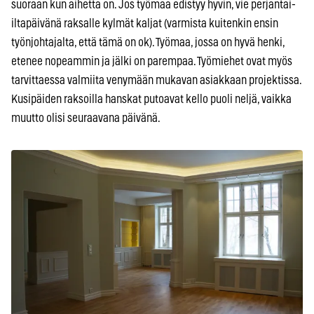
suoraan kun aihetta on. Jos työmaa edistyy hyvin, vie perjantai-
iltapäivänä raksalle kylmät kaljat (varmista kuitenkin ensin
työnjohtajalta, että tämä on ok). Työmaa, jossa on hyvä henki,
etenee nopeammin ja jälki on parempaa. Työmiehet ovat myös
tarvittaessa valmiita venymään mukavan asiakkaan projektissa.
Kusipäiden raksoilla hanskat putoavat kello puoli neljä, vaikka
muutto olisi seuraavana päivänä.