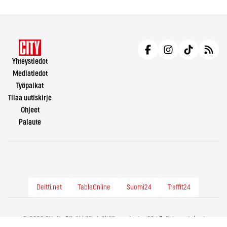
Yhteystiedot
Mediatiedot
Työpaikat
Tilaa uutiskirje
Ohjeet
Palaute
Deitti.net
TableOnline
Suomi24
Treffit24
© 2026 City.fi - Räväkkää sisältöä vuodesta -86 |
Evästeasetukset