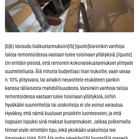
[b]6) Varaudu lisäkustannuksiin[/b] [quote]Varsinkin vanhoja
taloja remontoidessa vastaan tulee toisinaan yllätyksiä.[/quote]
On erittäin yleistä, että remontin kokonaiskustannukset ylittyvät
suunnitellusta. Älä mitoita budjettiasi liian tiukoille, vaan varaa
n. 10% ylitysvara, tai ainakin neuvottele etukäteen pankin
kanssa tällaisesta mahdollisuudesta. Varsinkin vanhoja taloja
remontoidessa vastaan tulee toisinaan yllätyksiä, joihin
hyväkään suunnittelija tai urakoitsija ei ole voinut varautua.
Hyväksy, että nämä kuuluvat projektin luonteeseen, ja että
loppujen lopuksi sinä maksat kustannukset. Jalkaa polkemalla
hinnat eivät nimittäin tipu, eikä yksikään urakoitsija tee
ilmaiseksi töitä. [b]7) Älä polta päreitäsi[/b] [quote]Älä menetä