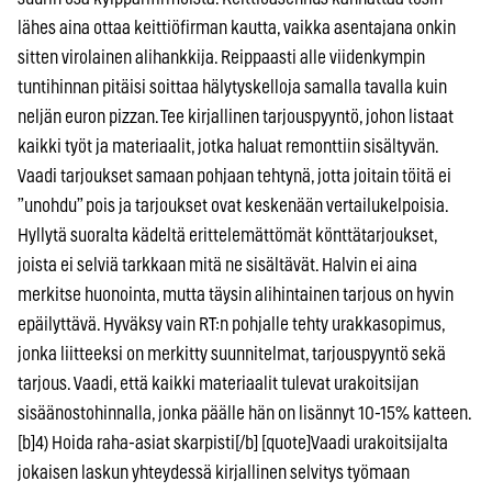
lähes aina ottaa keittiöfirman kautta, vaikka asentajana onkin
sitten virolainen alihankkija. Reippaasti alle viidenkympin
tuntihinnan pitäisi soittaa hälytyskelloja samalla tavalla kuin
neljän euron pizzan. Tee kirjallinen tarjouspyyntö, johon listaat
kaikki työt ja materiaalit, jotka haluat remonttiin sisältyvän.
Vaadi tarjoukset samaan pohjaan tehtynä, jotta joitain töitä ei
”unohdu” pois ja tarjoukset ovat keskenään vertailukelpoisia.
Hyllytä suoralta kädeltä erittelemättömät könttätarjoukset,
joista ei selviä tarkkaan mitä ne sisältävät. Halvin ei aina
merkitse huonointa, mutta täysin alihintainen tarjous on hyvin
epäilyttävä. Hyväksy vain RT:n pohjalle tehty urakkasopimus,
jonka liitteeksi on merkitty suunnitelmat, tarjouspyyntö sekä
tarjous. Vaadi, että kaikki materiaalit tulevat urakoitsijan
sisäänostohinnalla, jonka päälle hän on lisännyt 10-15% katteen.
[b]4) Hoida raha-asiat skarpisti[/b] [quote]Vaadi urakoitsijalta
jokaisen laskun yhteydessä kirjallinen selvitys työmaan