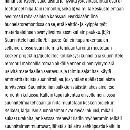
hanurista. Kysele sukulaisilta ja hyviltä ystäviltäsi, jotka ovat a)
teettäneet hiljattain remontin, sekä b) valmiita keskustelemaan
avoimesti raha-asioista kanssasi. Nyrkkisääntönä
huoneistoremontissa on se, että keittiö- ja kylppärityöt
materiaaleineen ovat ylivoimaisesti kallein paukku. [b]2)
Suunnittele huolella[/b] [quote]Kallein tapa rakentaa on
sellainen, jossa suunnitelmia tehdään tai niitä muutetaan
kesken projektin.[/quote] Tee kotiläksysi kunnolla ja suunnittele
remontti mahdollisimman pitkälle ennen siihen ryhtymistä.
Selvitä materiaalien saatavuus ja toimitusajat itse. Käytä
ammattitaitoista suunnittelijaa, jos yhtään epäilet sellaista
tarvitsevasi. Suunnittelijan palkkion säästät lähes aina itse
remontin kuluissa. Kallein tapa rakentaa on sellainen, jossa
suunnitelmia tehdään tai niitä muutetaan kesken projektin.
Selkeät, kirjalliset suunnitelmat ovat myös takuusi, mikäli
sukset urakoitsijan kanssa menevät ristiin myöhemmin. Mikäli
suunnitelmat muuttuvat, lähetä siitä aina sähköpostia kaikille