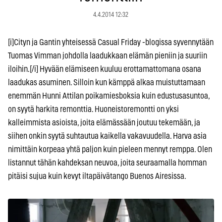
4.4.2014 12:32
[i]Cityn ja Gantin yhteisessä Casual Friday -blogissa syvennytään
Tuomas Vimman johdolla laadukkaan elämän pieniin ja suuriin
iloihin.[/i] Hyvään elämiseen kuuluu erottamattomana osana
laadukas asuminen. Silloin kun kämppä alkaa muistuttamaan
enemmän Hunni Attilan poikamiesboksia kuin edustusasuntoa,
on syytä harkita remonttia. Huoneistoremontti on yksi
kalleimmista asioista, joita elämässään joutuu tekemään, ja
siihen onkin syytä suhtautua kaikella vakavuudella. Harva asia
nimittäin korpeaa yhtä paljon kuin pieleen mennyt remppa. Olen
listannut tähän kahdeksan neuvoa, joita seuraamalla homman
pitäisi sujua kuin kevyt iltapäivätango Buenos Airesissa.