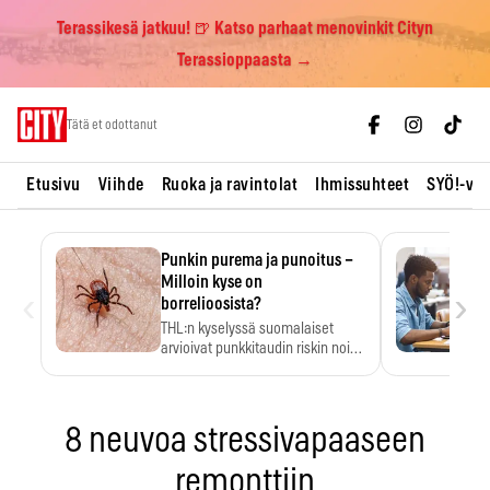
Terassikesä jatkuu! 🍺 Katso parhaat menovinkit Cityn
Terassioppaasta →
Skip
Tätä et odottanut
to
content
Etusivu
Viihde
Ruoka ja ravintolat
Ihmissuhteet
SYÖ!-vii
Punkin purema ja punoitus –
Milloin kyse on
‹
›
borrelioosista?
THL:n kyselyssä suomalaiset
arvioivat punkkitaudin riskin noin
kymmenkertaiseksi…
8 neuvoa stressivapaaseen
remonttiin