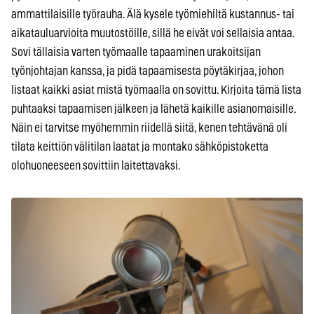
ammattilaisille työrauha. Älä kysele työmiehiltä kustannus- tai
aikatauluarvioita muutostöille, sillä he eivät voi sellaisia antaa.
Sovi tällaisia varten työmaalle tapaaminen urakoitsijan
työnjohtajan kanssa, ja pidä tapaamisesta pöytäkirjaa, johon
listaat kaikki asiat mistä työmaalla on sovittu. Kirjoita tämä lista
puhtaaksi tapaamisen jälkeen ja lähetä kaikille asianomaisille.
Näin ei tarvitse myöhemmin riidellä siitä, kenen tehtävänä oli
tilata keittiön välitilan laatat ja montako sähköpistoketta
olohuoneeseen sovittiin laitettavaksi.