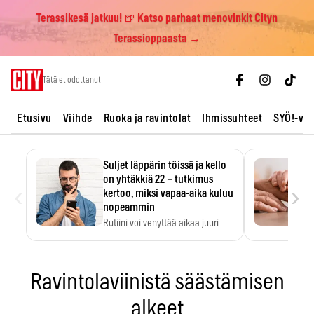
Terassikesä jatkuu! 🍺 Katso parhaat menovinkit Cityn
Terassioppaasta →
Skip
Tätä et odottanut
to
content
Etusivu
Viihde
Ruoka ja ravintolat
Ihmissuhteet
SYÖ!-vii
Suljet läppärin töissä ja kello
on yhtäkkiä 22 – tutkimus
‹
›
kertoo, miksi vapaa-aika kuluu
nopeammin
Rutiini voi venyttää aikaa juuri
silloin, kun sitä…
Ravintolaviinistä säästämisen
alkeet