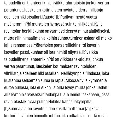
taloudellinen tilanteenikin on viikkoraha-ajoista jonkun verran
parantunut, lueskelen kotimaisten ravintoloiden viinilistoja
edelleen hiki otsallani.[/quote] [b]Parikymmentä vuotta
myöhemmin[/b] muistelen hymyssä suin teini-ikääni. Kyllä
ravintolan henkilökunta on varmasti tiennyt minut alaikäiseksi,
mutta niihin maailman aikoihin suhtautuminen asiaan oli melko
lailla rennompaa. Yökerhojen portsareillekin riitti kaverin
isoveljen passi, kunhan oli jotain mitä näyttää. [b]Vaikka
taloudellinen tilanteenikin[/b] on viikkoraha-ajoista jonkun
verran parantunut, lueskelen kotimaisten ravintoloiden
viinilistoja edelleen hiki otsallani. Neljäkymppiä flindasta, joka
kustantaa seitsemän euroa ja rapiat Alkossa? Viisikymmentä
euroa pullosta, jota ei Alkon listoilta löydy, mutta jonka tiedän
alle kympin arvoiseksi? Taidanpa tilata lennot Toskanaan, jossa
ravintolastakin saa pullon Nobilea kahdellakympillä.
[b]Suomalaisten ravintoloiden käsittämättömän[/b] kovat
kertoimet viinien hinnoille johtuu aika pitkälti siitä, että ruoat