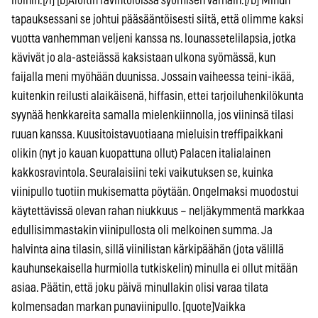
iloihin.[/i] [b]Aloitin ravintoloissa syömisen varhain.[/b] Minun
tapauksessani se johtui pääsääntöisesti siitä, että olimme kaksi
vuotta vanhemman veljeni kanssa ns. lounassetelilapsia, jotka
kävivät jo ala-asteiässä kaksistaan ulkona syömässä, kun
faijalla meni myöhään duunissa. Jossain vaiheessa teini-ikää,
kuitenkin reilusti alaikäisenä, hiffasin, ettei tarjoiluhenkilökunta
syynää henkkareita samalla mielenkiinnolla, jos viininsä tilasi
ruuan kanssa. Kuusitoistavuotiaana mieluisin treffipaikkani
olikin (nyt jo kauan kuopattuna ollut) Palacen italialainen
kakkosravintola. Seuralaisiini teki vaikutuksen se, kuinka
viinipullo tuotiin mukisematta pöytään. Ongelmaksi muodostui
käytettävissä olevan rahan niukkuus – neljäkymmentä markkaa
edullisimmastakin viinipullosta oli melkoinen summa. Ja
halvinta aina tilasin, sillä viinilistan kärkipäähän (jota välillä
kauhunsekaisella hurmiolla tutkiskelin) minulla ei ollut mitään
asiaa. Päätin, että joku päivä minullakin olisi varaa tilata
kolmensadan markan punaviinipullo. [quote]Vaikka