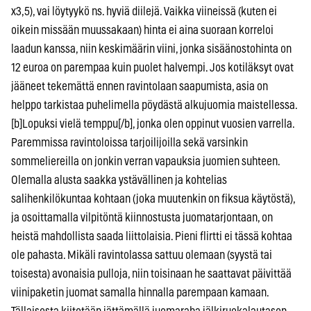
x3,5), vai löytyykö ns. hyviä diilejä. Vaikka viineissä (kuten ei
oikein missään muussakaan) hinta ei aina suoraan korreloi
laadun kanssa, niin keskimäärin viini, jonka sisäänostohinta on
12 euroa on parempaa kuin puolet halvempi. Jos kotiläksyt ovat
jääneet tekemättä ennen ravintolaan saapumista, asia on
helppo tarkistaa puhelimella pöydästä alkujuomia maistellessa.
[b]Lopuksi vielä temppu[/b], jonka olen oppinut vuosien varrella.
Paremmissa ravintoloissa tarjoilijoilla sekä varsinkin
sommeliereilla on jonkin verran vapauksia juomien suhteen.
Olemalla alusta saakka ystävällinen ja kohtelias
salihenkilökuntaa kohtaan (joka muutenkin on fiksua käytöstä),
ja osoittamalla vilpitöntä kiinnostusta juomatarjontaan, on
heistä mahdollista saada liittolaisia. Pieni flirtti ei tässä kohtaa
ole pahasta. Mikäli ravintolassa sattuu olemaan (syystä tai
toisesta) avonaisia pulloja, niin toisinaan he saattavat päivittää
viinipaketin juomat samalla hinnalla parempaan kamaan.