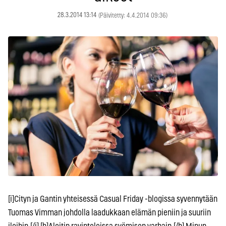
28.3.2014 13:14
(Päivitetty: 4.4.2014 09:36)
[i]Cityn ja Gantin yhteisessä Casual Friday -blogissa syvennytään
Tuomas Vimman johdolla laadukkaan elämän pieniin ja suuriin