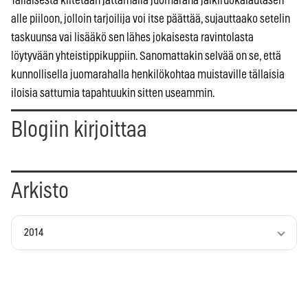
Tällaisesta kiitetään jättämällä juomaraha jälkiruokalautasen
alle piiloon, jolloin tarjoilija voi itse päättää, sujauttaako setelin
taskuunsa vai lisääkö sen lähes jokaisesta ravintolasta
löytyvään yhteistippikuppiin. Sanomattakin selvää on se, että
kunnollisella juomarahalla henkilökohtaa muistaville tällaisia
iloisia sattumia tapahtuukin sitten useammin.
Blogiin kirjoittaa
Arkisto
2014