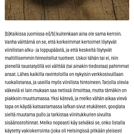
[b]Kaikissa juomissa ei[/b] kuitenkaan aina ole sama kerroin.
Vanha väittämä on se, että korkeimmat kertoimet löytyvät
viinilistan alku- ja loppupäästä, ja että keskeltä löytyvät
maltillisemmin hinnoitellut tuotteet. Uskoi tähän tai ei, niin
pienellä taustatyöllä voi välttää (tai ainakin tiedostaa) pahimmat
ansat. Lähes kaikilla ravintoloilla on nykyisin verkkosivuillaan
ruokalistansa, ja useilla myös viinilista hintoineen. Tarjolla olevia
väkeviä ei lain mukaan saa netissä ilmoittaa, mutta tämäkin on
piakkoin muuttumassa. Yksi kätevä, ja melko vähän aikaa vievä
tapa on käydä katsastamassa lafkan sivut etukäteen, googlata
sieltä muutama pullo ja tarkistaa viinitukkurien sivuilta
sisäänostohinnat. Melko nopeasti käy selväksi se, onko listalla
käytetty vakiokerrointa (joka oli Helsingissä pitkään yleisesti