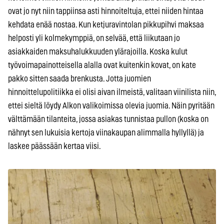
ovat jo nyt niin tappiinsa asti hinnoiteltuja, ettei niiden hintaa
kehdata enää nostaa. Kun ketjuravintolan pikkupihvi maksaa
helposti yli kolmekymppiä, on selvää, että liikutaan jo
asiakkaiden maksuhalukkuuden ylärajoilla. Koska kulut
työvoimapainotteisella alalla ovat kuitenkin kovat, on kate
pakko sitten saada brenkusta. Jotta juomien
hinnoittelupolitiikka ei olisi aivan ilmeistä, valitaan viinilista niin,
ettei sieltä löydy Alkon valikoimissa olevia juomia. Näin pyritään
välttämään tilanteita, jossa asiakas tunnistaa pullon (koska on
nähnyt sen lukuisia kertoja viinakaupan alimmalla hyllyllä) ja
laskee päässään kertaa viisi.