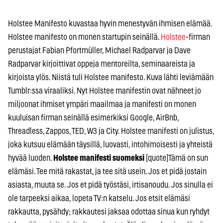
Holstee Manifesto kuvastaa hyvin menestyvän ihmisen elämää.
Holstee manifesto on monen startupin seinällä.
Holstee
-firman
perustajat Fabian Pfortmüller, Michael Radparvar ja Dave
Radparvar kirjoittivat oppeja mentoreilta, seminaareista ja
kirjoista ylös. Niistä tuli Holstee manifesto. Kuva lähti leviämään
Tumblr:ssa viraaliksi. Nyt Holstee manifestin ovat nähneet jo
miljoonat ihmiset ympäri maailmaa ja manifesti on monen
kuuluisan firman seinällä esimerkiksi Google, AirBnb,
Threadless, Zappos, TED, W3 ja City. Holstee manifesti on julistus,
joka kutsuu elämään täysillä, luovasti, intohimoisesti ja yhteistä
hyvää luoden.
Holstee manifesti suomeksi
[quote]Tämä on sun
elämäsi. Tee mitä rakastat, ja tee sitä usein. Jos et pidä jostain
asiasta, muuta se. Jos et pidä työstäsi, irtisanoudu. Jos sinulla ei
ole tarpeeksi aikaa, lopeta TV:n katselu. Jos etsit elämäsi
rakkautta, pysähdy; rakkautesi jaksaa odottaa sinua kun ryhdyt