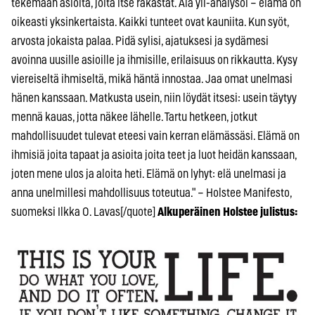
tekemään asioita, joita itse rakastat. Älä yli-analysoi – elämä on
oikeasti yksinkertaista. Kaikki tunteet ovat kauniita. Kun syöt,
arvosta jokaista palaa. Pidä sylisi, ajatuksesi ja sydämesi
avoinna uusille asioille ja ihmisille, erilaisuus on rikkautta. Kysy
viereiseltä ihmiseltä, mikä häntä innostaa. Jaa omat unelmasi
hänen kanssaan. Matkusta usein, niin löydät itsesi: usein täytyy
mennä kauas, jotta näkee lähelle. Tartu hetkeen, jotkut
mahdollisuudet tulevat eteesi vain kerran elämässäsi. Elämä on
ihmisiä joita tapaat ja asioita joita teet ja luot heidän kanssaan,
joten mene ulos ja aloita heti. Elämä on lyhyt: elä unelmasi ja
anna unelmillesi mahdollisuus toteutua." – Holstee Manifesto,
suomeksi Ilkka O. Lavas[/quote]
Alkuperäinen Holstee julistus: