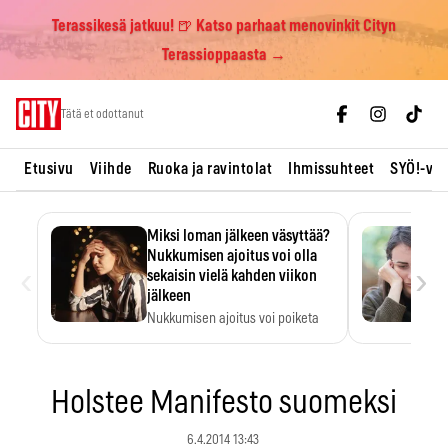
Terassikesä jatkuu! 🍺 Katso parhaat menovinkit Cityn
Terassioppaasta →
Skip
Tätä et odottanut
to
content
Etusivu
Viihde
Ruoka ja ravintolat
Ihmissuhteet
SYÖ!-vii
Miksi loman jälkeen väsyttää?
Nukkumisen ajoitus voi olla
‹
›
sekaisin vielä kahden viikon
jälkeen
Nukkumisen ajoitus voi poiketa
totutusta vielä 15 päivän…
Holstee Manifesto suomeksi
6.4.2014 13:43