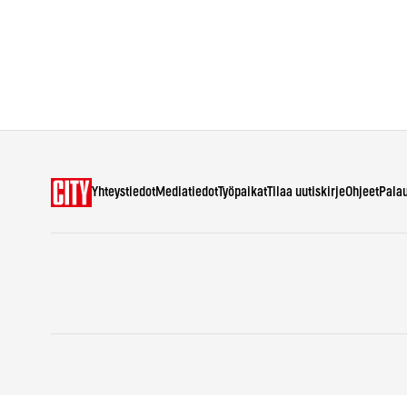
Yhteystiedot
Mediatiedot
Työpaikat
Tilaa uutiskirje
Ohjeet
Pala