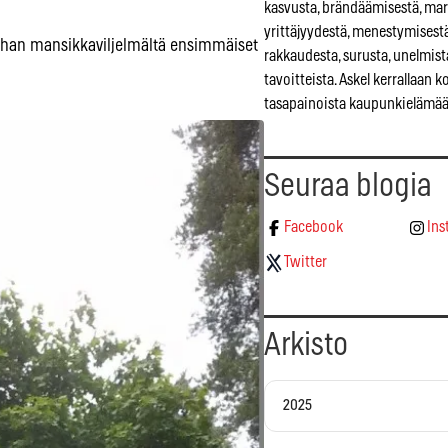
kasvusta, brändäämisestä, mar
yrittäjyydestä, menestymisestä
ihan mansikkaviljelmältä ensimmäiset
rakkaudesta, surusta, unelmist
tavoitteista. Askel kerrallaan 
tasapainoista kaupunkielämää
Seuraa blogia
Facebook
Ins
Twitter
Arkisto
2025