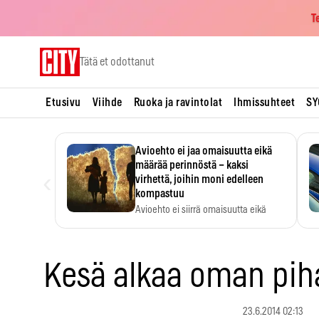
T
Skip
Tätä et odottanut
to
content
Etusivu
Viihde
Ruoka ja ravintolat
Ihmissuhteet
SY
Avioehto ei jaa omaisuutta eikä
määrää perinnöstä – kaksi
‹
virhettä, joihin moni edelleen
kompastuu
Avioehto ei siirrä omaisuutta eikä
ratkaise perintöasioita.
Kesä alkaa oman pih
23.6.2014 02:13