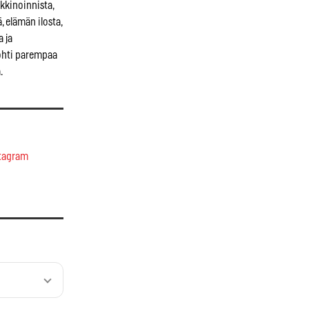
kkinoinnista,
, elämän ilosta,
a ja
kohti parempaa
.
tagram