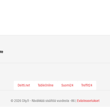
ute
Deitti.net
TableOnline
Suomi24
Treffit24
© 2026 City.fi - Räväkkää sisältöä vuodesta -86 |
Evästeasetukset