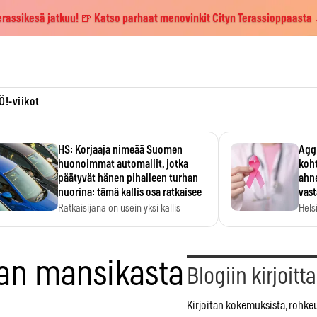
erassikesä jatkuu! 🍺 Katso parhaat menovinkit Cityn Terassioppaasta
Ö!-viikot
HS: Korjaaja nimeää Suomen
Aggr
huonoimmat automallit, jotka
koht
päätyvät hänen pihalleen turhan
ahne
nuorina: tämä kallis osa ratkaisee
vas
Ratkaisijana on usein yksi kallis
Hels
komponentti.
MYC-
hida
an mansikasta
Blogiin kirjoitt
Kirjoitan kokemuksista, rohke