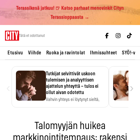
Terassikesä jatkuu! 🍺 Katso parhaat menovinkit Cityn
Terassioppaasta →
Skip
Tätä et odottanut
to
content
Etusivu
Viihde
Ruoka ja ravintolat
Ihmissuhteet
SYÖ!-vii
Tutkijat selvittivät uskoon
tulemisen ja analyyttisen
‹
›
ajattelun yhteyttä – tulos ei
ollut aivan odotettu
Vahvin yhteys ei löytynyt sieltä,
mistä sitä odotettiin.
Talomyyjän huikea
markkinointitempaus: rakensi