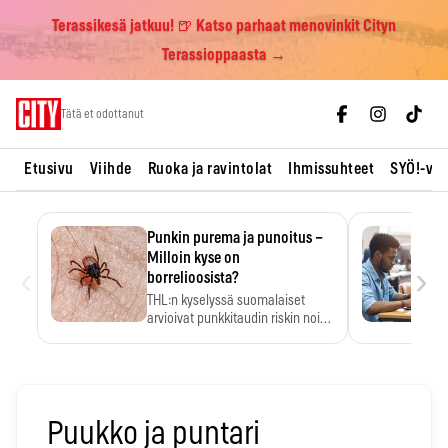
Terassikesä jatkuu! 🍺 Katso parhaat menovinkit Cityn
Terassioppaasta →
Skip
Tätä et odottanut
to
content
Etusivu
Viihde
Ruoka ja ravintolat
Ihmissuhteet
SYÖ!-vii
Punkin purema ja punoitus –
Milloin kyse on
‹
›
borrelioosista?
THL:n kyselyssä suomalaiset
arvioivat punkkitaudin riskin noin
kymmenkertaiseksi…
Puukko ja puntari