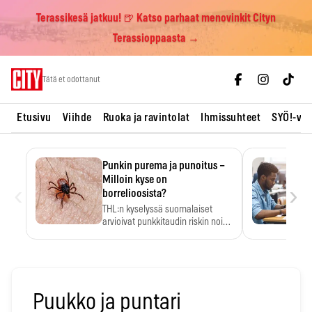
Terassikesä jatkuu! 🍺 Katso parhaat menovinkit Cityn
Terassioppaasta →
Skip
Tätä et odottanut
to
content
Etusivu
Viihde
Ruoka ja ravintolat
Ihmissuhteet
SYÖ!-vii
Punkin purema ja punoitus –
Milloin kyse on
‹
›
borrelioosista?
THL:n kyselyssä suomalaiset
arvioivat punkkitaudin riskin noin
kymmenkertaiseksi…
Puukko ja puntari