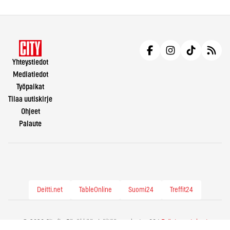
Yhteystiedot
Mediatiedot
Työpaikat
Tilaa uutiskirje
Ohjeet
Palaute
Deitti.net
TableOnline
Suomi24
Treffit24
© 2026 City.fi - Räväkkää sisältöä vuodesta -86 |
Evästeasetukset