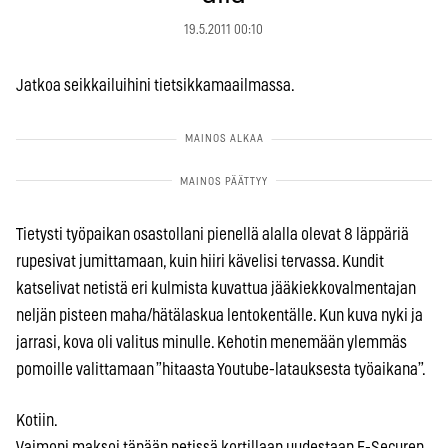
19.5.2011 00:10
Jatkoa seikkailuihini tietsikkamaailmassa.
Tietysti työpaikan osastollani pienellä alalla olevat 8 läppäriä
rupesivat jumittamaan, kuin hiiri kävelisi tervassa. Kundit
katselivat netistä eri kulmista kuvattua jääkiekkovalmentajan
neljän pisteen maha/hätälaskua lentokentälle. Kun kuva nyki ja
jarrasi, kova oli valitus minulle. Kehotin menemään ylemmäs
pomoille valittamaan ”hitaasta Youtube-latauksesta työaikana”.
Kotiin.
Vaimoni maksoi tänään netissä kortillaan uudestaan F-Securen