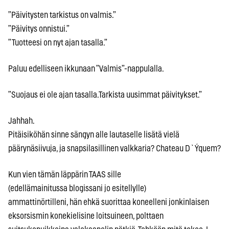
”Päivitysten tarkistus on valmis.”
”Päivitys onnistui.”
”Tuotteesi on nyt ajan tasalla.”
Paluu edelliseen ikkunaan ”Valmis”-nappulalla.
”Suojaus ei ole ajan tasalla.Tarkista uusimmat päivitykset.”
Jahhah.
Pitäisiköhän sinne sängyn alle lautaselle lisätä vielä
päärynäsiivuja, ja snapsilasillinen valkkaria? Chateau D`Ýquem?
Kun vien tämän läppärin TAAS sille
(edellämainitussa blogissani jo esitellylle)
ammattinörtilleni, hän ehkä suorittaa koneelleni jonkinlaisen
eksorsismin konekielisine loitsuineen, polttaen