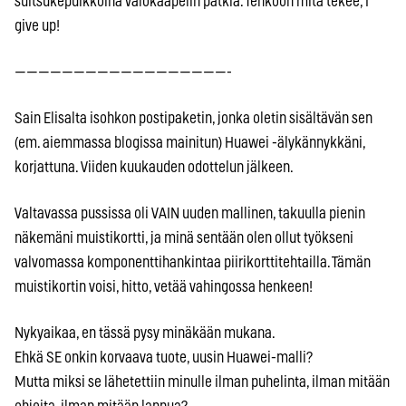
suitsukepuikkoina valokaapelin pätkiä. Tehköön mitä tekee, I
give up!
——————————————————-
Sain Elisalta isohkon postipaketin, jonka oletin sisältävän sen
(em. aiemmassa blogissa mainitun) Huawei -älykännykkäni,
korjattuna. Viiden kuukauden odottelun jälkeen.
Valtavassa pussissa oli VAIN uuden mallinen, takuulla pienin
näkemäni muistikortti, ja minä sentään olen ollut työkseni
valvomassa komponenttihankintaa piirikorttitehtailla. Tämän
muistikortin voisi, hitto, vetää vahingossa henkeen!
Nykyaikaa, en tässä pysy minäkään mukana.
Ehkä SE onkin korvaava tuote, uusin Huawei-malli?
Mutta miksi se lähetettiin minulle ilman puhelinta, ilman mitään