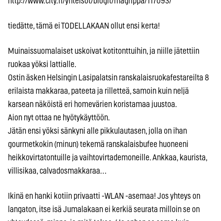
http://www.city.fi/yhteisot/blogit/magrippa/117093/
tiedätte, tämä ei TODELLAKAAN ollut ensi kerta!
Muinaissuomalaiset uskoivat kotitonttuihin, ja niille jätettiin
ruokaa yöksi lattialle.
Ostin äsken Helsingin Lasipalatsin ranskalaisruokafestareilta 8
erilaista makkaraa, pateeta ja rilletteä, samoin kuin neljä
karsean näköistä eri homevärien koristamaa juustoa.
Aion nyt ottaa ne hyötykäyttöön.
Jätän ensi yöksi sänkyni alle pikkulautasen, jolla on ihan
gourmetkokin (minun) tekemä ranskalaisbufee huoneeni
heikkovirtatontuille ja vaihtovirtademoneille. Ankkaa, kaurista,
villisikaa, calvadosmakkaraa…
Ikinä en hanki kotiin privaatti -WLAN -asemaa! Jos yhteys on
langaton, itse isä Jumalakaan ei kerkiä seurata milloin se on