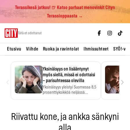
Terassikesä jatkuu! 🍺 Katso parhaat menovinkit Cityn
Terassioppaasta →
Skip
Tätä et odottanut
to
content
Etusivu
Viihde
Ruoka ja ravintolat
Ihmissuhteet
SYÖ!-vii
Yksinäisyys on lisääntynyt
myös siellä, missä ei odottaisi
‹
›
– parisuhteessa olevilla
Yksinäisyys yleistyi Suomessa 8,5
prosenttiyksikköä neljässä
vuodessa. Se…
Riivattu kone, ja ankka sänkyni
alla