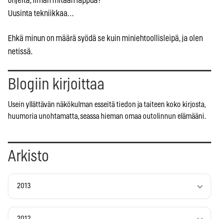
ohjeita, ilman mitään lappua?
Uusinta tekniikkaa…
Ehkä minun on määrä syödä se kuin miniehtoollisleipä, ja olen
netissä.
Blogiin kirjoittaa
Usein yllättävän näkökulman esseitä tiedon ja taiteen koko kirjosta,
huumoria unohtamatta, seassa hieman omaa outolinnun elämääni.
Arkisto
2013
2012