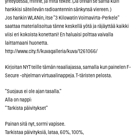
yhteydessä, minne, ja mitä tekee. (Ja onhan se sama kuin
hankkisi säteilevän radioantennin sänkynsä viereen. )
Jos hankin WLANin, itse ”3 Kilowatin Voimavirta-Perkele”
saattaa materialisoitua tänne keskellä yötä ja räjäyttää kaikki
viisi eri kokoista konettani! En haluaisi polttaa vaivalla
laittamaani huonetta.
http://www.city.fi/kuvagalleria/kuva/1261066/
Kirjoitan NYT teille tämän reaaliajassa, samalla kun painelen F-
Secure -ohjelman virtuaalinappeja. T-täristen pelosta.
”Suojaus ei ole ajan tasalla.”
Alla on nappi:
”Tarkista päivitykset”
Painan sitä nyt, sormi vapisee.
Tarkistaa päivityksiä, lataa, 60%, 100%,