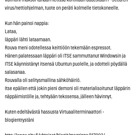
virus/nettiohjelman, tuote on peräti kolmelle tietokoneelle.
Kun hän painoi nappia:
Lataa,
läppäri lähti lataamaan.
Rouva meni odotellessa keittiöön tekemään espressot.
Hänen palatessaan läppäri oli ITSE sammuttanut Windowsin ja
ITSE käynnistänyt itsensä Ubuntun puolelle, ja odotteli pöydällä
salasanaa.
Rouvalla oli selitysmallina sähköhäiriö.
Itse epäilen että jokin pieni demoni oli materialisoitunut läppärin
näppäimistölle ja, tehtyään tekosensa, jälleen hävinnyt.
Kuten edeltävästä hassusta Virtuaaliterminaattori -
blogientrystäni