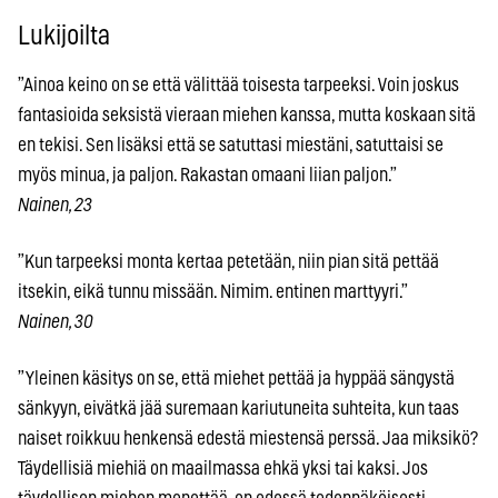
Lukijoilta
”Ainoa keino on se että välittää toisesta tarpeeksi. Voin joskus
fantasioida seksistä vieraan miehen kanssa, mutta koskaan sitä
en tekisi. Sen lisäksi että se satuttasi miestäni, satuttaisi se
myös minua, ja paljon. Rakastan omaani liian paljon.”
Nainen, 23
”Kun tarpeeksi monta kertaa petetään, niin pian sitä pettää
itsekin, eikä tunnu missään. Nimim. entinen marttyyri.”
Nainen, 30
”Yleinen käsitys on se, että miehet pettää ja hyppää sängystä
sänkyyn, eivätkä jää suremaan kariutuneita suhteita, kun taas
naiset roikkuu henkensä edestä miestensä perssä. Jaa miksikö?
Täydellisiä miehiä on maailmassa ehkä yksi tai kaksi. Jos