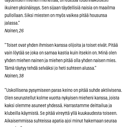
täydellisen miehen menettää, on edessä todennäköisesti
ikuinen yksinäisyys. Sen sijaan täydellisiä naisia on maailma
pullollaan. Siksi miesten on myös vaikea pitää housunsa
jalassa.”
Nainen, 26
”Toiset ovat yhden ihmisen kanssa olijoita ja toiset eivät. Pitää
vain löytää se joka on samaa kastia kuin itsekin on. Minä olen
yhden miehen nainen ja miehen pitää olla yhden naisen mies.
Tämä täytyy tehdä selväksi jo heti suhteen alussa.”
Nainen, 38
”Uskollisena pysymiseen paras keino on pitää suhde aktiivisena.
Olen seurustellut kolme vuotta nykyisen mieheni kanssa, joista
kaksi olemme asuneet yhdessä. Harrastamme deittailua ja
klubeilla käymistä. Se pitää vireyttä yllä kuukaudesta toiseen.
Aikaisemmissa suhteissa apatia ajoi minut hakemaan seuraa