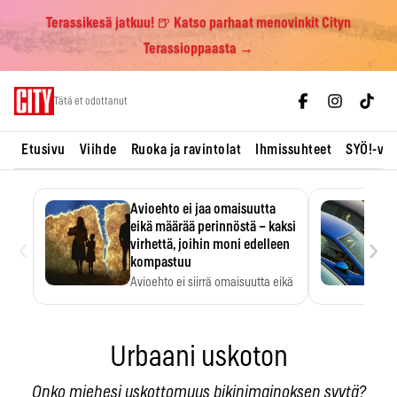
Terassikesä jatkuu! 🍺 Katso parhaat menovinkit Cityn
Terassioppaasta →
Skip
Tätä et odottanut
to
content
Etusivu
Viihde
Ruoka ja ravintolat
Ihmissuhteet
SYÖ!-vii
Avioehto ei jaa omaisuutta
eikä määrää perinnöstä – kaksi
‹
›
virhettä, joihin moni edelleen
kompastuu
Avioehto ei siirrä omaisuutta eikä
ratkaise perintöasioita.
Urbaani uskoton
Onko miehesi uskottomuus bikinimainoksen syytä?