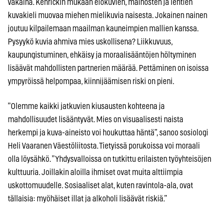
vakaina. Kenrickin mukaan elokuvien, mainosten ja lehtien
kuvakieli muovaa miehen mielikuvia naisesta. Jokainen nainen
joutuu kilpailemaan maailman kauneimpien mallien kanssa.
Pysyykö kuvia ahmiva mies uskollisena? Liikkuvuus,
kaupungistuminen, ehkäisy ja moraalisääntöjen höltyminen
lisäävät mahdollisten partnerien määrää. Pettäminen on isoissa
ympyröissä helpompaa, kiinnijäämisen riski on pieni.
”Olemme kaikki jatkuvien kiusausten kohteena ja
mahdollisuudet lisääntyvät. Mies on visuaalisesti naista
herkempi ja kuva-aineisto voi houkuttaa häntä”, sanoo sosiologi
Heli Vaaranen Väestöliitosta. Tietyissä porukoissa voi moraali
olla löysähkö. ”Yhdysvalloissa on tutkittu erilaisten työyhteisöjen
kulttuuria. Joillakin aloilla ihmiset ovat muita alttiimpia
uskottomuudelle. Sosiaaliset alat, kuten ravintola-ala, ovat
tällaisia: myöhäiset illat ja alkoholi lisäävät riskiä.”