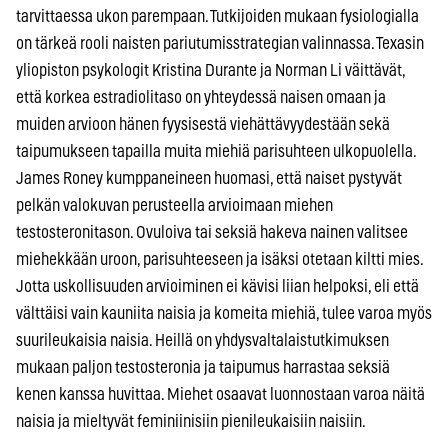
tarvittaessa ukon parempaan. Tutkijoiden mukaan fysiologialla
on tärkeä rooli naisten pariutumisstrategian valinnassa. Texasin
yliopiston psykologit Kristina Durante ja Norman Li väittävät,
että korkea estradiolitaso on yhteydessä naisen omaan ja
muiden arvioon hänen fyysisestä viehättävyydestään sekä
taipumukseen tapailla muita miehiä parisuhteen ulkopuolella.
James Roney kumppaneineen huomasi, että naiset pystyvät
pelkän valokuvan perusteella arvioimaan miehen
testosteronitason. Ovuloiva tai seksiä hakeva nainen valitsee
miehekkään uroon, parisuhteeseen ja isäksi otetaan kiltti mies.
Jotta uskollisuuden arvioiminen ei kävisi liian helpoksi, eli että
välttäisi vain kauniita naisia ja komeita miehiä, tulee varoa myös
suurileukaisia naisia. Heillä on yhdysvaltalaistutkimuksen
mukaan paljon testosteronia ja taipumus harrastaa seksiä
kenen kanssa huvittaa. Miehet osaavat luonnostaan varoa näitä
naisia ja mieltyvät feminiinisiin pienileukaisiin naisiin.