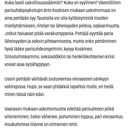
Kuka laatii uskollisuussäännöt? Kuka on syyllinen? Väestöliiton
parisuhdepsykologin Arto Koskisen mukaan uskottomuus on
aina pettäjän syy. Taustalla voi olla kyllästymistä muiden
miellyttämiseen, riitelyn tai läheisyyden pelkoa, epävarmuutta.
Jotkut haluavat pitää varakumppania. Pettäjä syyttää paria
läheisyyden ja seksin pihtaamisesta, mutta onko pettäminen
hyvä lääke parisuhdeongelmiin, kysyy Koskinen.
Sitoutumiskammo, seksiaddiktio tai henkilökohtainen kriisi
voivat ajaa syrjähyppyyn.
Usein pettäjät väittävät joutuneensa vieraaseen sänkyyn
vahingossa. Hups, se vaan yhtäkkiä tapahtui mulle, en tiedä
miten tässä näin kävi.
Vaarasen mukaan uskottomuutta edeltää parisuhteen pitkä
viileneminen. Seksi vähenee, puhuminen loppuu, pari vieraantuu.
Houkutteleva tilanne on viimeinen niitti.