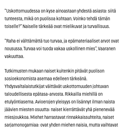
”Uskottomuudessa on kyse ainoastaan yhdestä asiasta: siitä
tunteesta, mikä on puolisoa kohtaan. Voinko tehdä tämän
toiselle?” Naiselle tärkeää ovat mielikuvat ja turvallisuus.
”Raha ei välttämättä tuo turvaa, ja epämateriaaliset arvot ovat
nousussa. Turvaa voi tuoda vakaa uskollinen mies”, Vaaranen
vakuuttaa.
Tutkimusten mukaan naiset kuitenkin pitävät puolison
sosioekonomista asemaa edelleen tärkeänä.
Yhdysvaltalaistutkijat väittävät uskottomuuden johtuvan
taloudellisesta epätasa-arvosta. Rikkailla miehillä on
etulyöntiasema. Avioerojen yleisyys on lisännyt ilman naista
jäävien miesten osuutta: naiset kierrättävät yhä pienenevää
miesjoukkoa. Miehet harrastavat rinnakkaissuhteita, naiset
sarjamonogamiaa: ovat yhden miehen naisia, mutta vaihtavat