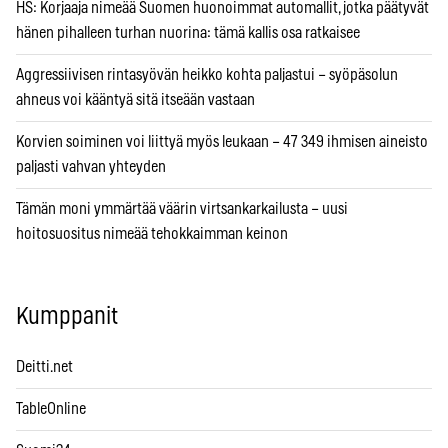
HS: Korjaaja nimeää Suomen huonoimmat automallit, jotka päätyvät
hänen pihalleen turhan nuorina: tämä kallis osa ratkaisee
Aggressiivisen rintasyövän heikko kohta paljastui – syöpäsolun
ahneus voi kääntyä sitä itseään vastaan
Korvien soiminen voi liittyä myös leukaan – 47 349 ihmisen aineisto
paljasti vahvan yhteyden
Tämän moni ymmärtää väärin virtsankarkailusta – uusi
hoitosuositus nimeää tehokkaimman keinon
Kumppanit
Deitti.net
TableOnline