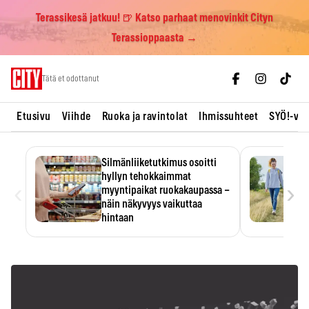
Terassikesä jatkuu! 🍺 Katso parhaat menovinkit Cityn
Terassioppaasta →
Skip
Tätä et odottanut
to
content
Etusivu
Viihde
Ruoka ja ravintolat
Ihmissuhteet
SYÖ!-vii
Silmänliiketutkimus osoitti
hyllyn tehokkaimmat
‹
›
myyntipaikat ruokakaupassa –
näin näkyvyys vaikuttaa
hintaan
Tuotteen paikka hyllyssä
ratkaisee, huomataanko se.
Kauppiaat hyödyntävät…