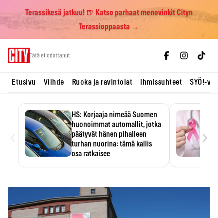
Terassikesä jatkuu! 🍺 Katso parhaat menovinkit Cityn
Terassioppaasta →
Skip
Tätä et odottanut
to
content
Etusivu
Viihde
Ruoka ja ravintolat
Ihmissuhteet
SYÖ!-vii
HS: Korjaaja nimeää Suomen
huonoimmat automallit, jotka
‹
›
päätyvät hänen pihalleen
turhan nuorina: tämä kallis
osa ratkaisee
Ratkaisijana on usein yksi kallis
komponentti.