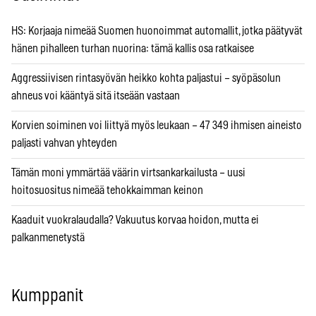
HS: Korjaaja nimeää Suomen huonoimmat automallit, jotka päätyvät
hänen pihalleen turhan nuorina: tämä kallis osa ratkaisee
Aggressiivisen rintasyövän heikko kohta paljastui – syöpäsolun
ahneus voi kääntyä sitä itseään vastaan
Korvien soiminen voi liittyä myös leukaan – 47 349 ihmisen aineisto
paljasti vahvan yhteyden
Tämän moni ymmärtää väärin virtsankarkailusta – uusi
hoitosuositus nimeää tehokkaimman keinon
Kaaduit vuokralaudalla? Vakuutus korvaa hoidon, mutta ei
palkanmenetystä
Kumppanit