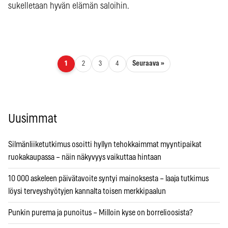
sukelletaan hyvän elämän saloihin.
Artikkelien sivutus
Seuraava »
1
2
3
4
Uusimmat
Silmänliiketutkimus osoitti hyllyn tehokkaimmat myyntipaikat
ruokakaupassa – näin näkyvyys vaikuttaa hintaan
10 000 askeleen päivätavoite syntyi mainoksesta – laaja tutkimus
löysi terveyshyötyjen kannalta toisen merkkipaalun
Punkin purema ja punoitus – Milloin kyse on borrelioosista?