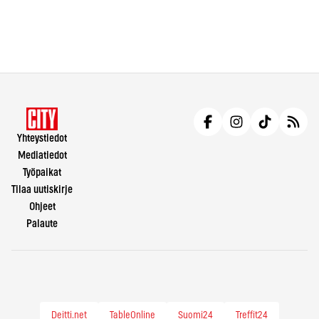
Yhteystiedot
Mediatiedot
Työpaikat
Tilaa uutiskirje
Ohjeet
Palaute
Deitti.net
TableOnline
Suomi24
Treffit24