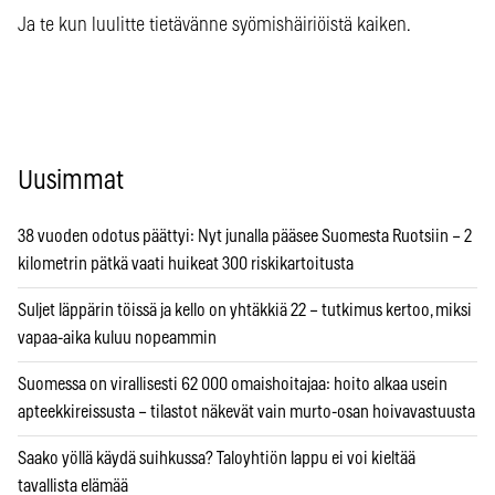
Ja te kun luulitte tietävänne syömishäiriöistä kaiken.
Uusimmat
38 vuoden odotus päättyi: Nyt junalla pääsee Suomesta Ruotsiin – 2
kilometrin pätkä vaati huikeat 300 riskikartoitusta
Suljet läppärin töissä ja kello on yhtäkkiä 22 – tutkimus kertoo, miksi
vapaa-aika kuluu nopeammin
Suomessa on virallisesti 62 000 omaishoitajaa: hoito alkaa usein
apteekkireissusta – tilastot näkevät vain murto-osan hoivavastuusta
Saako yöllä käydä suihkussa? Taloyhtiön lappu ei voi kieltää
tavallista elämää