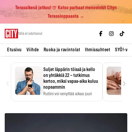
Terassikesä jatkuu! 🍺 Katso parhaat menovinkit Cityn
Terassioppaasta →
Skip
Tätä et odottanut
to
content
Etusivu
Viihde
Ruoka ja ravintolat
Ihmissuhteet
SYÖ!-vii
Suljet läppärin töissä ja kello
on yhtäkkiä 22 – tutkimus
‹
›
kertoo, miksi vapaa-aika kuluu
nopeammin
Rutiini voi venyttää aikaa juuri
silloin, kun sitä…