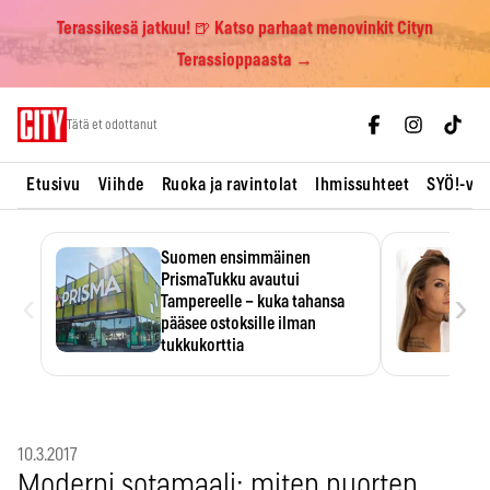
Terassikesä jatkuu! 🍺 Katso parhaat menovinkit Cityn
Terassioppaasta →
Skip
Tätä et odottanut
to
content
Etusivu
Viihde
Ruoka ja ravintolat
Ihmissuhteet
SYÖ!-vii
Suomen ensimmäinen
PrismaTukku avautui
‹
›
Tampereelle – kuka tahansa
pääsee ostoksille ilman
tukkukorttia
Ostoksille tarvitse tukkukorttia,
mutta yksikköhinta kannattaa
tarkistaa itse.
10.3.2017
Moderni sotamaali: miten nuorten