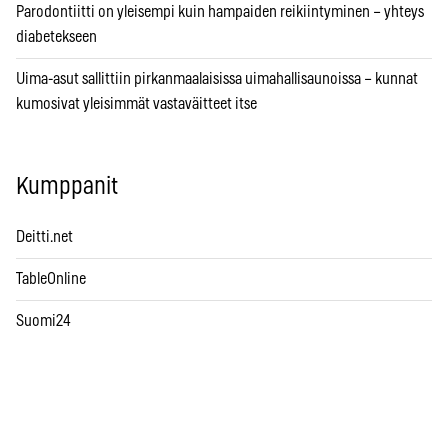
Parodontiitti on yleisempi kuin hampaiden reikiintyminen – yhteys
diabetekseen
Uima-asut sallittiin pirkanmaalaisissa uimahallisaunoissa – kunnat
kumosivat yleisimmät vastaväitteet itse
Kumppanit
Deitti.net
TableOnline
Suomi24