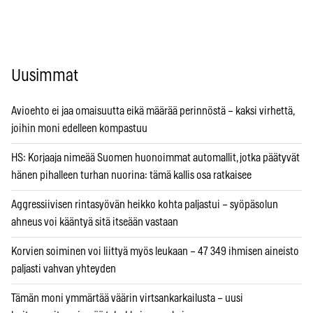
Uusimmat
Avioehto ei jaa omaisuutta eikä määrää perinnöstä – kaksi virhettä,
joihin moni edelleen kompastuu
HS: Korjaaja nimeää Suomen huonoimmat automallit, jotka päätyvät
hänen pihalleen turhan nuorina: tämä kallis osa ratkaisee
Aggressiivisen rintasyövän heikko kohta paljastui – syöpäsolun
ahneus voi kääntyä sitä itseään vastaan
Korvien soiminen voi liittyä myös leukaan – 47 349 ihmisen aineisto
paljasti vahvan yhteyden
Tämän moni ymmärtää väärin virtsankarkailusta – uusi