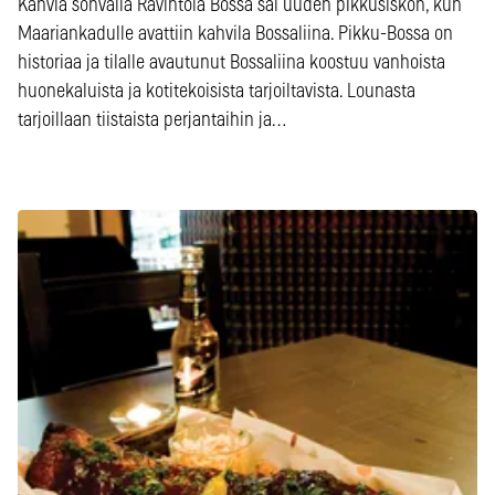
Kahvia sohvalla Ravintola Bossa sai uuden pikkusiskon, kun
Maariankadulle avattiin kahvila Bossaliina. Pikku-Bossa on
historiaa ja tilalle avautunut Bossaliina koostuu vanhoista
huonekaluista ja kotitekoisista tarjoiltavista. Lounasta
tarjoillaan tiistaista perjantaihin ja…