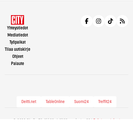
Yhteystiedot
Mediatiedot
Työpaikat
Tilaa uutiskirje
Ohjeet
Palaute
Deitti.net
TableOnline
Suomi24
Treffit24
© 2026 City.fi - Räväkkää sisältöä vuodesta -86 |
Evästeasetukset