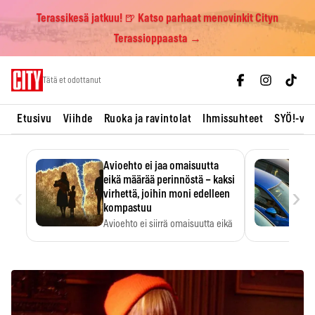
Terassikesä jatkuu! 🍺 Katso parhaat menovinkit Cityn
Terassioppaasta →
Skip
Tätä et odottanut
to
content
Etusivu
Viihde
Ruoka ja ravintolat
Ihmissuhteet
SYÖ!-vii
Avioehto ei jaa omaisuutta
eikä määrää perinnöstä – kaksi
‹
›
virhettä, joihin moni edelleen
kompastuu
Avioehto ei siirrä omaisuutta eikä
ratkaise perintöasioita.