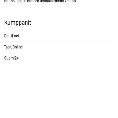
hoitosuositus nimeää tehokkaimman keinon
Kumppanit
Deitti.net
TableOnline
Suomi24