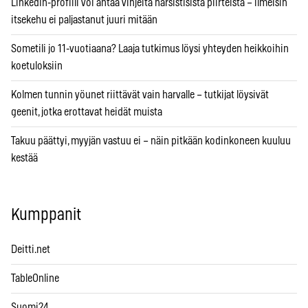
LinkedIn-profiili voi antaa vihjeitä narsistisista piirteistä – ilmeisin
itsekehu ei paljastanut juuri mitään
Sometili jo 11-vuotiaana? Laaja tutkimus löysi yhteyden heikkoihin
koetuloksiin
Kolmen tunnin yöunet riittävät vain harvalle – tutkijat löysivät
geenit, jotka erottavat heidät muista
Takuu päättyi, myyjän vastuu ei – näin pitkään kodinkoneen kuuluu
kestää
Kumppanit
Deitti.net
TableOnline
Suomi24