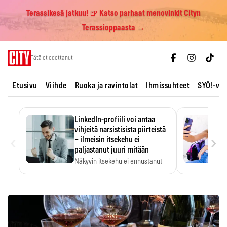
Terassikesä jatkuu! 🍺 Katso parhaat menovinkit Cityn
Terassioppaasta →
Skip
Tätä et odottanut
to
content
Etusivu
Viihde
Ruoka ja ravintolat
Ihmissuhteet
SYÖ!-vii
LinkedIn-profiili voi antaa
vihjeitä narsistisista piirteistä
‹
›
– ilmeisin itsekehu ei
paljastanut juuri mitään
Näkyvin itsekehu ei ennustanut
narsistisia piirteitä.