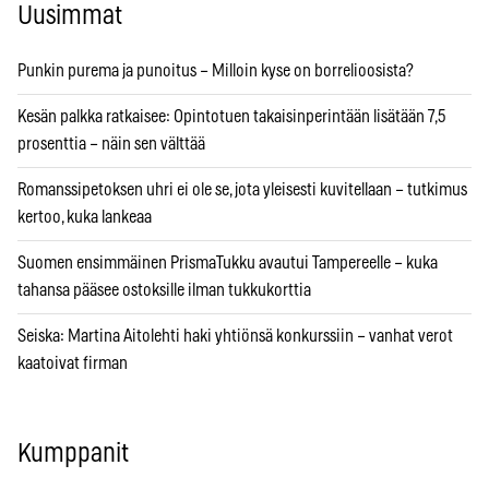
Uusimmat
Punkin purema ja punoitus – Milloin kyse on borrelioosista?
Kesän palkka ratkaisee: Opintotuen takaisinperintään lisätään 7,5
prosenttia – näin sen välttää
Romanssipetoksen uhri ei ole se, jota yleisesti kuvitellaan – tutkimus
kertoo, kuka lankeaa
Suomen ensimmäinen PrismaTukku avautui Tampereelle – kuka
tahansa pääsee ostoksille ilman tukkukorttia
Seiska: Martina Aitolehti haki yhtiönsä konkurssiin – vanhat verot
kaatoivat firman
Kumppanit