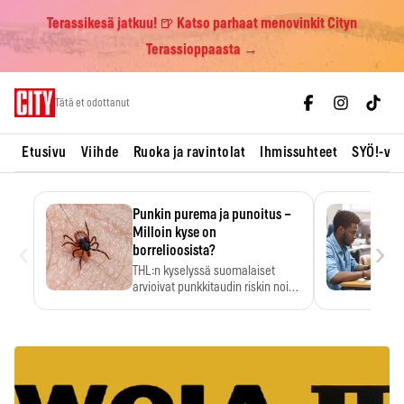
Terassikesä jatkuu! 🍺 Katso parhaat menovinkit Cityn
Terassioppaasta →
Skip
Tätä et odottanut
to
content
Etusivu
Viihde
Ruoka ja ravintolat
Ihmissuhteet
SYÖ!-vii
Punkin purema ja punoitus –
Milloin kyse on
‹
›
borrelioosista?
THL:n kyselyssä suomalaiset
arvioivat punkkitaudin riskin noin
kymmenkertaiseksi…