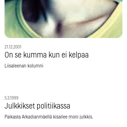
21.12.2001
On se kumma kun ei kelpaa
Liisaleenan kolumni
5.3.1999
Julkkikset politiikassa
Paikasta Arkadianmäellä kisailee moni julkkis.