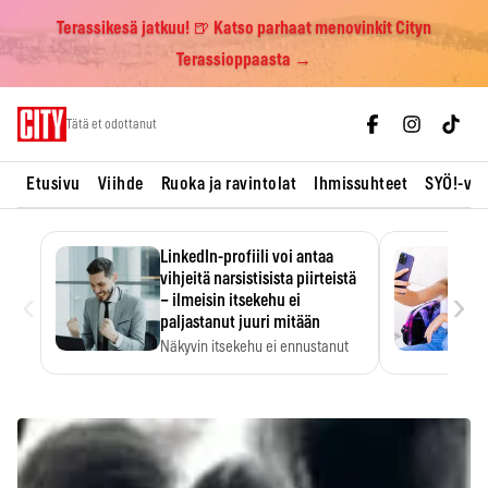
Terassikesä jatkuu! 🍺 Katso parhaat menovinkit Cityn
Terassioppaasta →
Skip
Tätä et odottanut
to
content
Etusivu
Viihde
Ruoka ja ravintolat
Ihmissuhteet
SYÖ!-vii
LinkedIn-profiili voi antaa
vihjeitä narsistisista piirteistä
‹
›
– ilmeisin itsekehu ei
paljastanut juuri mitään
Näkyvin itsekehu ei ennustanut
narsistisia piirteitä.