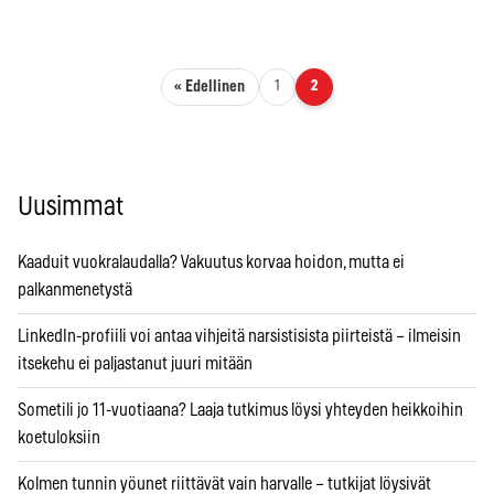
Artikkelien sivutus
« Edellinen
1
2
Uusimmat
Kaaduit vuokralaudalla? Vakuutus korvaa hoidon, mutta ei
palkanmenetystä
LinkedIn-profiili voi antaa vihjeitä narsistisista piirteistä – ilmeisin
itsekehu ei paljastanut juuri mitään
Sometili jo 11-vuotiaana? Laaja tutkimus löysi yhteyden heikkoihin
koetuloksiin
Kolmen tunnin yöunet riittävät vain harvalle – tutkijat löysivät