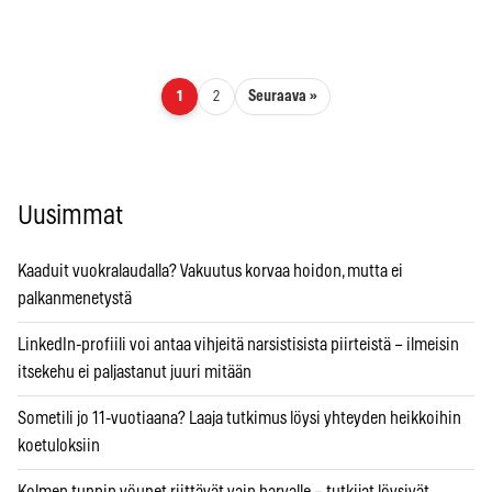
Artikkelien sivutus
Seuraava »
1
2
Uusimmat
Kaaduit vuokralaudalla? Vakuutus korvaa hoidon, mutta ei
palkanmenetystä
LinkedIn-profiili voi antaa vihjeitä narsistisista piirteistä – ilmeisin
itsekehu ei paljastanut juuri mitään
Sometili jo 11-vuotiaana? Laaja tutkimus löysi yhteyden heikkoihin
koetuloksiin