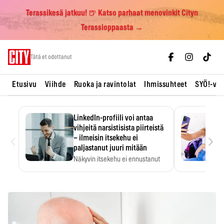
Terassikesä jatkuu! 🍺 Katso parhaat menovinkit Cityn
Terassioppaasta →
Skip
Tätä et odottanut
to
content
Etusivu
Viihde
Ruoka ja ravintolat
Ihmissuhteet
SYÖ!-vii
LinkedIn-profiili voi antaa
vihjeitä narsistisista piirteistä
‹
›
– ilmeisin itsekehu ei
paljastanut juuri mitään
Näkyvin itsekehu ei ennustanut
narsistisia piirteitä.