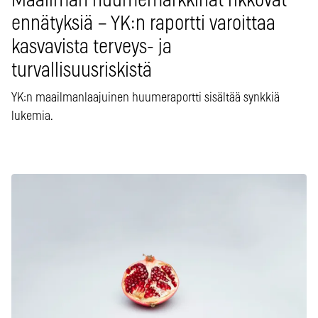
Maailman huumemarkkinat rikkovat
ennätyksiä – YK:n raportti varoittaa
kasvavista terveys- ja
turvallisuusriskistä
YK:n maailmanlaajuinen huumeraportti sisältää synkkiä
lukemia.