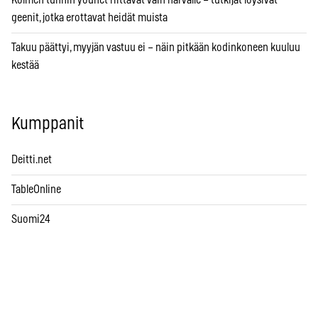
Kolmen tunnin yöunet riittävät vain harvalle – tutkijat löysivät
geenit, jotka erottavat heidät muista
Takuu päättyi, myyjän vastuu ei – näin pitkään kodinkoneen kuuluu
kestää
Kumppanit
Deitti.net
TableOnline
Suomi24