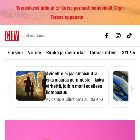
Terassikesä jatkuu! 🍺 Katso parhaat menovinkit Cityn
Terassioppaasta →
Skip
Tätä et odottanut
to
content
Etusivu
Viihde
Ruoka ja ravintolat
Ihmissuhteet
SYÖ!-vii
Avioehto ei jaa omaisuutta
eikä määrää perinnöstä – kaksi
‹
›
virhettä, joihin moni edelleen
kompastuu
Avioehto ei siirrä omaisuutta eikä
ratkaise perintöasioita.