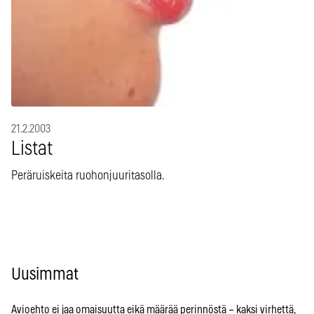
21.2.2003
Listat
Peräruiskeita ruohonjuuritasolla.
Uusimmat
Avioehto ei jaa omaisuutta eikä määrää perinnöstä – kaksi virhettä,