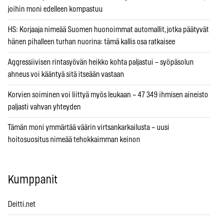
joihin moni edelleen kompastuu
HS: Korjaaja nimeää Suomen huonoimmat automallit, jotka päätyvät
hänen pihalleen turhan nuorina: tämä kallis osa ratkaisee
Aggressiivisen rintasyövän heikko kohta paljastui – syöpäsolun
ahneus voi kääntyä sitä itseään vastaan
Korvien soiminen voi liittyä myös leukaan – 47 349 ihmisen aineisto
paljasti vahvan yhteyden
Tämän moni ymmärtää väärin virtsankarkailusta – uusi
hoitosuositus nimeää tehokkaimman keinon
Kumppanit
Deitti.net