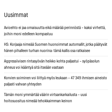
Uusimmat
Avioehto ei jaa omaisuutta eikä määrää perinnöstä – kaksi virhettä,
joihin moni edelleen kompastuu
HS: Korjaaja nimeää Suomen huonoimmat automallit, jotka päätyvät
hänen pihalleen turhan nuorina: tämä kallis osa ratkaisee
Aggressiivisen rintasyövän heikko kohta paljastui – syöpäsolun
ahneus voi kääntyä sitä itseään vastaan
Korvien soiminen voi liittyä myös leukaan – 47 349 ihmisen aineisto
paljasti vahvan yhteyden
Tämän moni ymmärtää väärin virtsankarkailusta – uusi
hoitosuositus nimeää tehokkaimman keinon