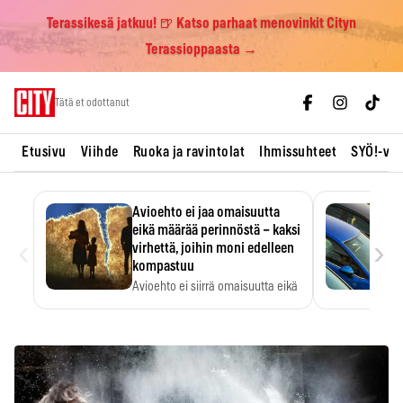
Terassikesä jatkuu! 🍺 Katso parhaat menovinkit Cityn
Terassioppaasta →
Skip
Tätä et odottanut
to
content
Etusivu
Viihde
Ruoka ja ravintolat
Ihmissuhteet
SYÖ!-vii
Avioehto ei jaa omaisuutta
eikä määrää perinnöstä – kaksi
‹
›
virhettä, joihin moni edelleen
kompastuu
Avioehto ei siirrä omaisuutta eikä
ratkaise perintöasioita.