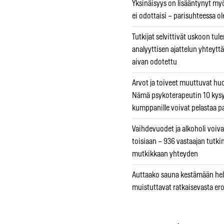
Yksinäisyys on lisääntynyt myös
ei odottaisi – parisuhteessa ole
Tutkijat selvittivät uskoon tul
analyyttisen ajattelun yhteyttä 
aivan odotettu
Arvot ja toiveet muuttuvat h
Nämä psykoterapeutin 10 kys
kumppanille voivat pelastaa p
Vaihdevuodet ja alkoholi voiva
toisiaan – 936 vastaajan tutki
mutkikkaan yhteyden
Auttaako sauna kestämään hell
muistuttavat ratkaisevasta er