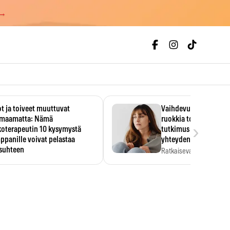
 →
t ja toiveet muuttuvat
Vaihdevuodet ja alkoh
maamatta: Nämä
ruokkia toisiaan – 93
›
koterapeutin 10 kysymystä
tutkimus paljasti mut
panille voivat pelastaa
yhteyden
isuhteen
Ratkaiseva tekijä ei ollu
vakavuus vaan syy,…
eessa on helppo ajatella
evansa kumppaninsa läpikotaisin.
oterapeutin…