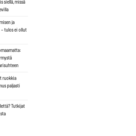
 siellä, missä
villa
emisen ja
– tulos ei ollut
uomaamatta:
ymystä
arisuhteen
t ruokkia
mus paljasti
että? Tutkijat
osta