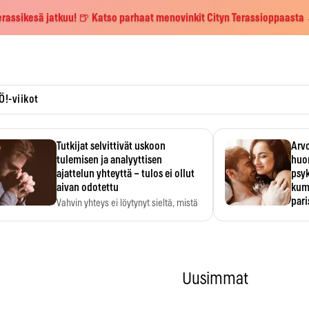
erassikesä jatkuu! 🍺 Katso parhaat menovinkit Cityn Terassioppaasta
Ö!-viikot
Tutkijat selvittivät uskoon
Arvo
tulemisen ja analyyttisen
huo
ajattelun yhteyttä – tulos ei ollut
psy
aivan odotettu
kump
par
Vahvin yhteys ei löytynyt sieltä, mistä
sitä odotettiin.
Suht
tunt
Psyk
Uusimmat