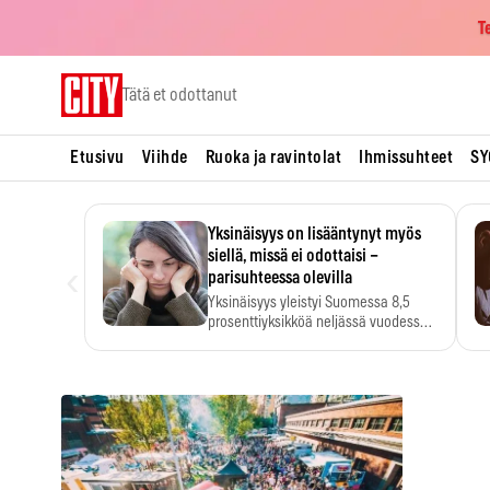
T
Skip
Tätä et odottanut
to
content
Etusivu
Viihde
Ruoka ja ravintolat
Ihmissuhteet
SY
Yksinäisyys on lisääntynyt myös
siellä, missä ei odottaisi –
‹
parisuhteessa olevilla
Yksinäisyys yleistyi Suomessa 8,5
prosenttiyksikköä neljässä vuodessa.
Se…