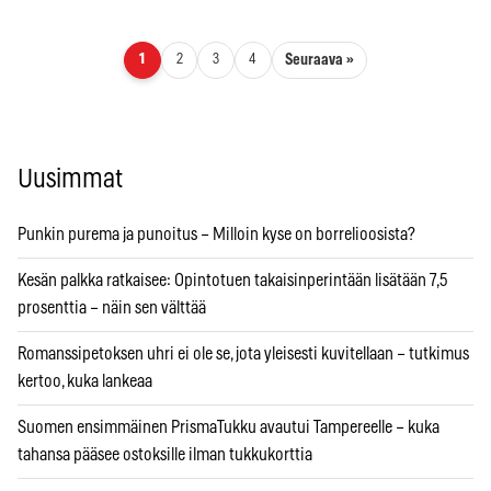
Artikkelien sivutus
Seuraava »
1
2
3
4
Uusimmat
Punkin purema ja punoitus – Milloin kyse on borrelioosista?
Kesän palkka ratkaisee: Opintotuen takaisinperintään lisätään 7,5
prosenttia – näin sen välttää
Romanssipetoksen uhri ei ole se, jota yleisesti kuvitellaan – tutkimus
kertoo, kuka lankeaa
Suomen ensimmäinen PrismaTukku avautui Tampereelle – kuka
tahansa pääsee ostoksille ilman tukkukorttia