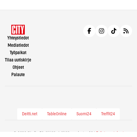
Yhteystiedot
Mediatiedot
Työpaikat
Tilaa uutiskirje
Ohjeet
Palaute
Deitti.net
TableOnline
Suomi24
Treffit24
© 2026 City.fi - Räväkkää sisältöä vuodesta -86 |
Evästeasetukset