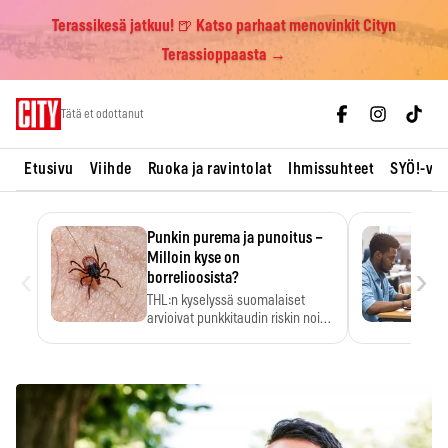
Terassikesä jatkuu! 🍺 Katso parhaat menovinkit Cityn
Terassioppaasta →
Skip
Tätä et odottanut
to
content
Etusivu
Viihde
Ruoka ja ravintolat
Ihmissuhteet
SYÖ!-vii
Punkin purema ja punoitus –
Milloin kyse on
‹
›
borrelioosista?
THL:n kyselyssä suomalaiset
arvioivat punkkitaudin riskin noin
kymmenkertaiseksi…