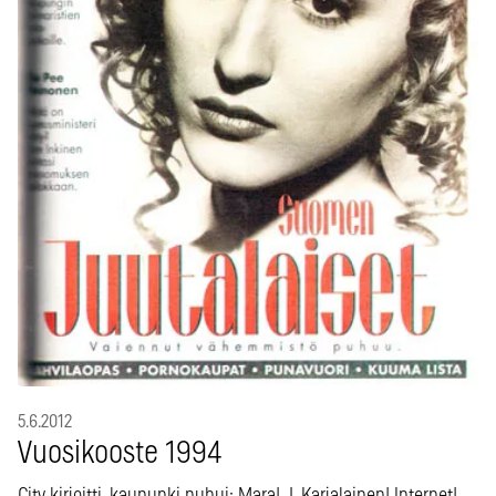
5.6.2012
Vuosikooste 1994
City kirjoitti, kaupunki puhui: Mara! J. Karjalainen! Internet!